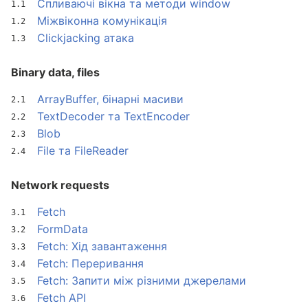
Спливаючі вікна та методи window
Міжвіконна комунікація
Clickjacking атака
Binary data, files
ArrayBuffer, бінарні масиви
TextDecoder та TextEncoder
Blob
File та FileReader
Network requests
Fetch
FormData
Fetch: Хід завантаження
Fetch: Переривання
Fetch: Запити між різними джерелами
Fetch API