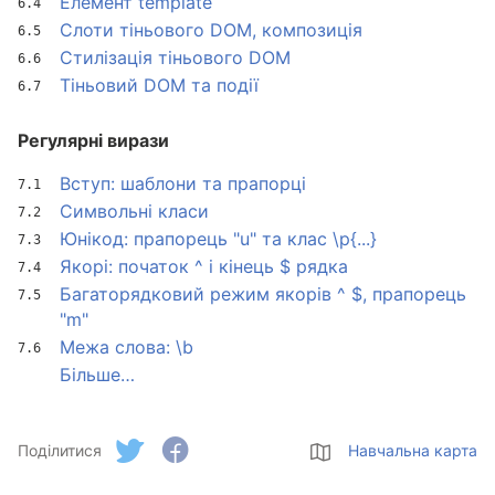
Елемент template
Слоти тіньового DOM, композиція
Стилізація тіньового DOM
Тіньовий DOM та події
Регулярні вирази
Вступ: шаблони та прапорці
Символьні класи
Юнікод: прапорець "u" та клас \p{...}
Якорі: початок ^ і кінець $ рядка
Багаторядковий режим якорів ^ $, прапорець
"m"
Межа слова: \b
Більше…
Поділитися
Навчальна карта