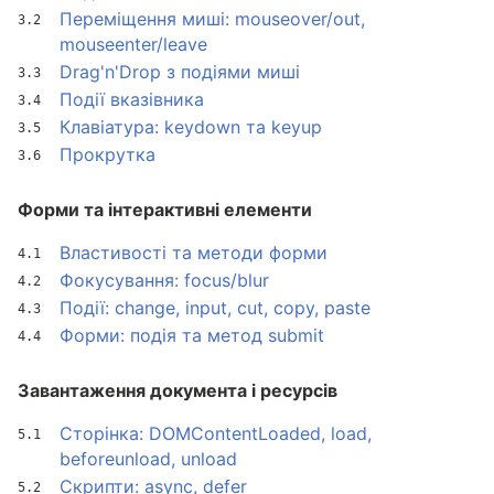
Переміщення миші: mouseover/out,
mouseenter/leave
Drag'n'Drop з подіями миші
Події вказівника
Клавіатура: keydown та keyup
Прокрутка
Форми та інтерактивні елементи
Властивості та методи форми
Фокусування: focus/blur
Події: change, input, cut, copy, paste
Форми: подія та метод submit
Завантаження документа і ресурсів
Сторінка: DOMContentLoaded, load,
beforeunload, unload
Скрипти: async, defer