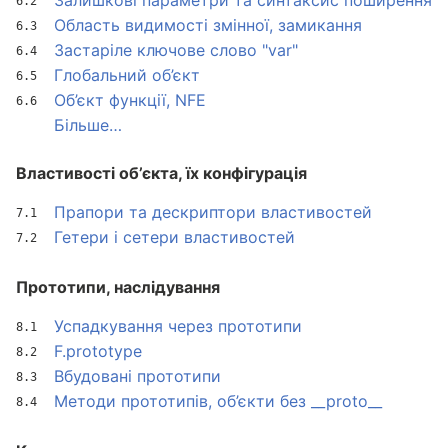
Залишкові параметри та синтаксис поширення
Область видимості змінної, замикання
Застаріле ключове слово "var"
Глобальний об’єкт
Об’єкт функції, NFE
Більше…
Властивості об’єкта, їх конфігурація
Прапори та дескриптори властивостей
Гетери і сетери властивостей
Прототипи, наслідування
Успадкування через прототипи
F.prototype
Вбудовані прототипи
Методи прототипів, об’єкти без __proto__