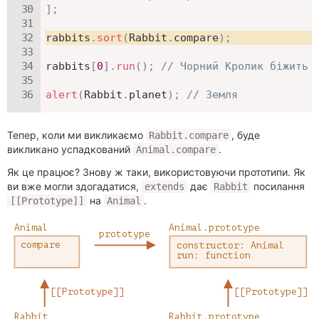
]
;
rabbits
.
sort
(
Rabbit
.
compare
)
;
rabbits
[
0
]
.
run
(
)
;
// Чорний Кролик біжить 
alert
(
Rabbit
.
planet
)
;
// Земля
Тепер, коли ми викликаємо
, буде
Rabbit.compare
викликано успадкований
.
Animal.compare
Як це працює? Знову ж таки, використовуючи прототипи. Як
ви вже могли здогадатися,
дає
посилання
extends
Rabbit
на
.
[[Prototype]]
Animal