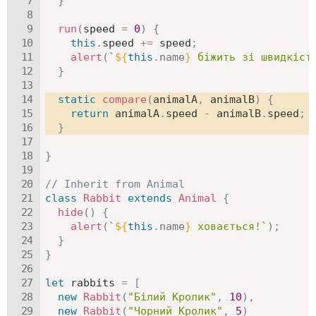
}
run
(
speed 
=
0
)
{
this
.
speed 
+=
 speed
;
alert
(
`
${
this
.
name
}
 біжить зі швидкіст
}
static
compare
(
animalA
,
 animalB
)
{
return
 animalA
.
speed 
-
 animalB
.
speed
;
}
}
// Inherit from Animal
class
Rabbit
extends
Animal
{
hide
(
)
{
alert
(
`
${
this
.
name
}
 ховається!
`
)
;
}
}
let
 rabbits 
=
[
new
Rabbit
(
"Білий Кролик"
,
10
)
,
new
Rabbit
(
"Чорний Кролик"
,
5
)