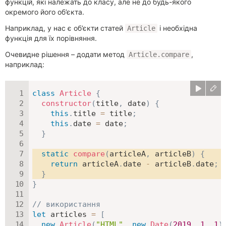
функцій, які належать до класу, але не до будь-якого
окремого його об’єкта.
Наприклад, у нас є об’єкти статей
і необхідна
Article
функція для їх порівняння.
Очевидне рішення – додати метод
,
Article.compare
наприклад:
class
Article
{
constructor
(
title
,
 date
)
{
this
.
title 
=
 title
;
this
.
date 
=
 date
;
}
static
compare
(
articleA
,
 articleB
)
{
return
 articleA
.
date 
-
 articleB
.
date
;
}
}
// використання
let
 articles 
=
[
new
Article
(
"HTML"
,
new
Date
(
2019
,
1
,
1
)