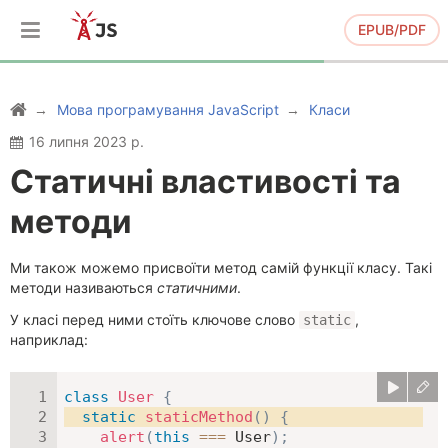
EPUB/PDF
Мова програмування JavaScript
Класи
16 липня 2023 р.
Статичні властивості та
методи
Ми також можемо присвоїти метод самій функції класу. Такі
методи називаються
статичними
.
У класі перед ними стоїть ключове слово
,
static
наприклад:
class
User
{
static
staticMethod
(
)
{
alert
(
this
===
 User
)
;