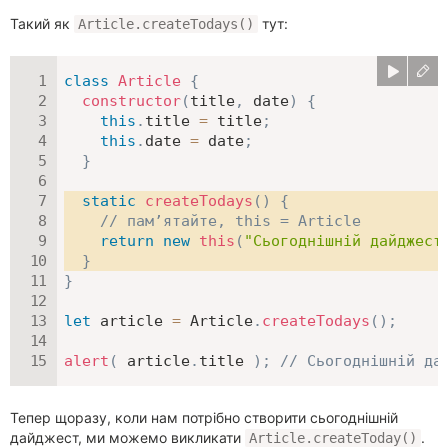
Такий як
тут:
Article.createTodays()
class
Article
{
constructor
(
title
,
 date
)
{
this
.
title 
=
 title
;
this
.
date 
=
 date
;
}
static
createTodays
(
)
{
// пам’ятайте, this = Article
return
new
this
(
"Сьогоднішній дайджест
}
}
let
 article 
=
 Article
.
createTodays
(
)
;
alert
(
 article
.
title 
)
;
// Сьогоднішній да
Тепер щоразу, коли нам потрібно створити сьогоднішній
дайджест, ми можемо викликати
.
Article.createToday()