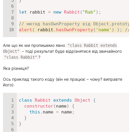
}
let
 rabbit 
=
new
Rabbit
(
"Rab"
)
;
// метод hasOwnProperty від Object.prototy
alert
(
 rabbit
.
hasOwnProperty
(
'name'
)
)
;
//
Але що як ми пропишемо явно
"class Rabbit extends
– тоді результат буде відрізнятися від звичайного
Object"
?
"class Rabbit"
Яка різниця?
Ось приклад такого коду (він не працює – чому? виправте
його):
class
Rabbit
extends
Object
{
constructor
(
name
)
{
this
.
name 
=
 name
;
}
}