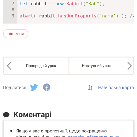
let
 rabbit 
=
new
Rabbit
(
"Rab"
)
;
alert
(
 rabbit
.
hasOwnProperty
(
'name'
)
)
;
//
рішення
Попередній урок
Наступний урок
Поділитися
Навчальна карта
Коментарі
Якщо у вас є пропозиції, щодо покращення
підручника, будь ласка,
створіть обговорення на