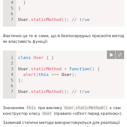
}
}
User
.
staticMethod
(
)
;
// true
Фактично це те ж саме, що й безпосередньо присвоїти метод
як властивість функції:
class
User
{
}
User
.
staticMethod
=
function
(
)
{
alert
(
this
===
 User
)
;
}
;
User
.
staticMethod
(
)
;
// true
Значенням
при виклику
є сам
this
User.staticMethod()
конструктор класу
(правило «об’єкт перед крапкою»).
User
Зазвичай статичні методи використовуються для реалізації