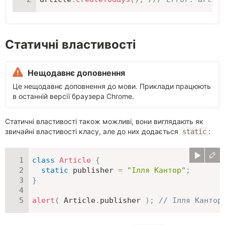
Статичні властивості
Нещодавнє доповнення
Це нещодавнє доповнення до мови. Приклади працюють
в останній версії браузера Chrome.
Статичні властивості також можливі, вони виглядають як
звичайні властивості класу, але до них додається
:
static
class
Article
{
static
 publisher 
=
"Ілля Кантор"
;
}
alert
(
 Article
.
publisher 
)
;
// Ілля Кантор