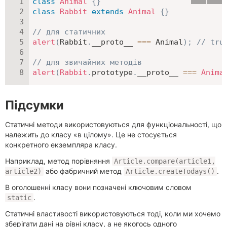
class
Animal
{
}
class
Rabbit
extends
Animal
{
}
// для статичних
alert
(
Rabbit
.
__proto__ 
===
 Animal
)
;
// tru
// для звичайних методів
alert
(
Rabbit
.
prototype
.
__proto__ 
===
Anima
Підсумки
Статичні методи використовуються для функціональності, що
належить до класу «в цілому». Це не стосується
конкретного екземпляра класу.
Наприклад, метод порівняння
Article.compare(article1,
або фабричний метод
.
article2)
Article.createTodays()
В оголошенні класу вони позначені ключовим словом
.
static
Статичні властивості використовуються тоді, коли ми хочемо
зберігати дані на рівні класу, а не якогось одного