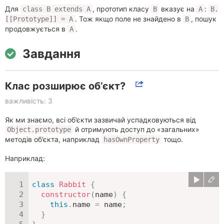
Для
, прототип класу
вказує на
:
class B extends A
B
A
B.
. Тож якщо поле не знайдено в
, пошук
[[Prototype]] = A
B
продовжується в
.
A
Завдання
Клас розширює об’єкт?
важливість: 3
Як ми знаємо, всі об’єкти зазвичай успадковуються від
й отримують доступ до «загальних»
Object.prototype
методів об’єкта, наприклад
тощо.
hasOwnProperty
Наприклад:
class
Rabbit
{
constructor
(
name
)
{
this
.
name 
=
 name
;
}