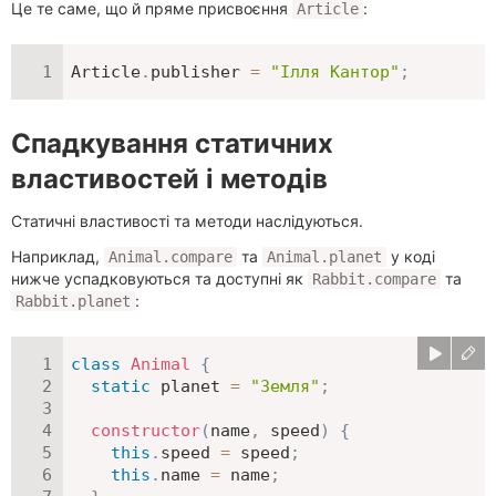
Це те саме, що й пряме присвоєння
:
Article
Article
.
publisher 
=
"Ілля Кантор"
;
Спадкування статичних
властивостей і методів
Статичні властивості та методи наслідуються.
Наприклад,
та
у коді
Animal.compare
Animal.planet
нижче успадковуються та доступні як
та
Rabbit.compare
:
Rabbit.planet
class
Animal
{
static
 planet 
=
"Земля"
;
constructor
(
name
,
 speed
)
{
this
.
speed 
=
 speed
;
this
.
name 
=
 name
;