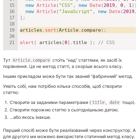
new
Article
(
"CSS"
,
new
Date
(
2019
,
0
,
1
)
)
new
Article
(
"JavaScript"
,
new
Date
(
2019
,
]
;
articles
.
sort
(
Article
.
compare
)
;
alert
(
 articles
[
0
]
.
title 
)
;
// CSS
Тут
стоїть “над” статтями, як засіб їх
Article.compare
порівняння. Це не метод статті, а скоріше всього класу.
Іншим прикладом може бути так званий “фабричний” метод.
Уявіть собі, нам потрібно кілька способів, щоб створити
статтю:
Створити за заданими параметрами (
,
тощо).
title
date
Створити порожню статтю з сьогоднішньою датою.
…або якось інакше.
Перший спосіб може бути реалізований через конструктор. А
для другого ми можемо використати статичний метод класу.