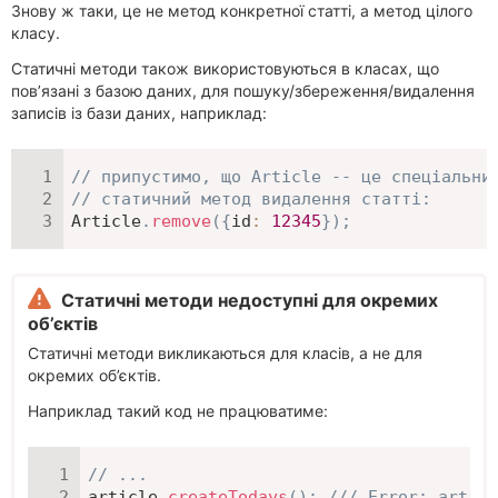
Знову ж таки, це не метод конкретної статті, а метод цілого
класу.
Статичні методи також використовуються в класах, що
пов’язані з базою даних, для пошуку/збереження/видалення
записів із бази даних, наприклад:
// припустимо, що Article -- це спеціальни
// статичний метод видалення статті:
Article
.
remove
(
{
id
:
12345
}
)
;
Статичні методи недоступні для окремих
об’єктів
Статичні методи викликаються для класів, а не для
окремих об’єктів.
Наприклад такий код не працюватиме:
// ...
article
.
createTodays
(
)
;
/// Error: articl