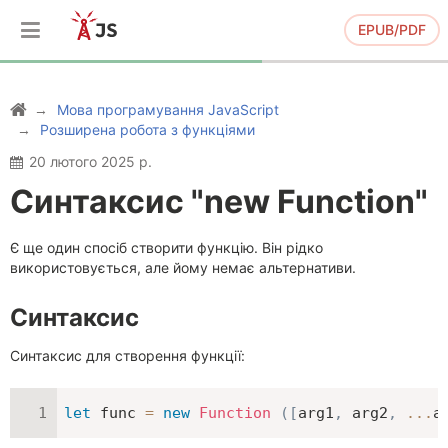
EPUB/PDF
Мова програмування JavaScript
Розширена робота з функціями
20 лютого 2025 р.
Синтаксис "new Function"
Є ще один спосіб створити функцію. Він рідко
використовується, але йому немає альтернативи.
Синтаксис
Синтаксис для створення функції:
let
 func 
=
new
Function
(
[
arg1
,
 arg2
,
...
a