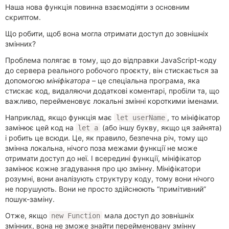
Наша нова функція повинна взаємодіяти з основним
скриптом.
Що робити, щоб вона могла отримати доступ до зовнішніх
змінних?
Проблема полягає в тому, що до відправки JavaScript-коду
до сервера реального робочого проєкту, він стискається за
допомогою
мініфікатора
– це спеціальна програма, яка
стискає код, видаляючи додаткові коментарі, пробіли та, що
важливо, перейменовує локальні змінні короткими іменами.
Наприклад, якщо функція має
, то мініфікатор
let userName
замінює цей код на
(або іншу букву, якщо ця зайнята)
let a
і робить це всюди. Це, як правило, безпечна річ, тому що
змінна локальна, нічого поза межами функції не може
отримати доступ до неї. І всередині функції, мініфікатор
замінює кожне згадування про цю змінну. Мініфікатори
розумні, вони аналізують структуру коду, тому вони нічого
не порушують. Вони не просто здійснюють “примітивний”
пошук-заміну.
Отже, якщо
мала доступ до зовнішніх
new Function
змінних, вона не зможе знайти перейменовану змінну