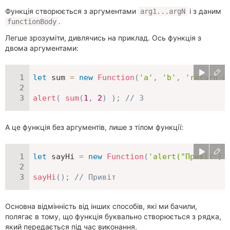
Функція створюється з аргументами
і з даним
arg1...argN
.
functionBody
Легше зрозуміти, дивлячись на приклад. Ось функція з
двома аргументами:
let
 sum 
=
new
Function
(
'a'
,
'b'
,
'return a
alert
(
sum
(
1
,
2
)
)
;
// 3
А це функція без аргументів, лише з тілом функції:
let
 sayHi 
=
new
Function
(
'alert("Привіт")'
sayHi
(
)
;
// Привіт
Основна відмінність від інших способів, які ми бачили,
полягає в тому, що функція буквально створюється з рядка,
який передається під час виконання.