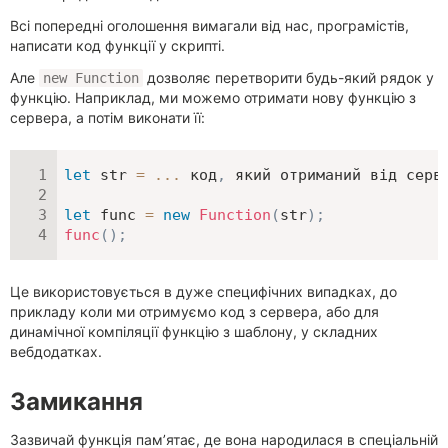
Всі попередні оголошення вимагали від нас, програмістів,
написати код функції у скрипті.
Але
дозволяє перетворити будь-який рядок у
new Function
функцію. Наприклад, ми можемо отримати нову функцію з
сервера, а потім виконати її:
let
 str 
=
...
 код
,
 який отриманий від серв
let
 func 
=
new
Function
(
str
)
;
func
(
)
;
Це використовується в дуже специфічних випадках, до
прикладу коли ми отримуємо код з сервера, або для
динамічної компіляції функцію з шаблону, у складних
вебдодатках.
Замикання
Зазвичай функція пам’ятає, де вона народилася в спеціальній