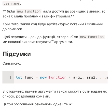
.
username
** Якби
мала доступ до зовнішніх змінних, то
new Function
вона б мала проблеми з мініфікаторами.**
Крім того, такий код буде архітектурно поганим і схильним
до помилок.
Щоб передати щось до функції, створеної як
,
new Function
ми повинні використовувати її аргументи.
Підсумки
Синтаксис:
let
 func 
=
new
Function
(
[
arg1
,
 arg2
,
...
a
З історичних причин аргументи також можуть бути надані як
список, розділений комами.
Ці три оголошення означають одне і те ж: