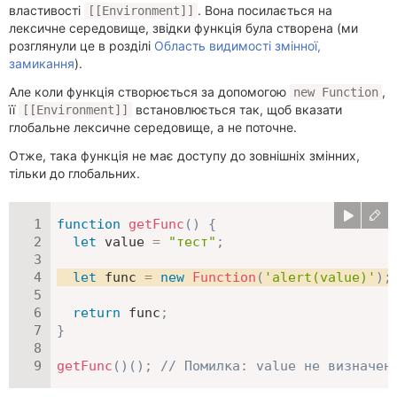
властивості
. Вона посилається на
[[Environment]]
лексичне середовище, звідки функція була створена (ми
розглянули це в розділі
Область видимості змінної,
замикання
).
Але коли функція створюється за допомогою
,
new Function
її
встановлюється так, щоб вказати
[[Environment]]
глобальне лексичне середовище, а не поточне.
Отже, така функція не має доступу до зовнішніх змінних,
тільки до глобальних.
function
getFunc
(
)
{
let
 value 
=
"тест"
;
let
 func 
=
new
Function
(
'alert(value)'
)
;
return
 func
;
}
getFunc
(
)
(
)
;
// Помилка: value не визначен