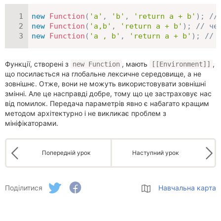
new
Function
(
'a'
,
'b'
,
'return a + b'
)
;
//
new
Function
(
'a,b'
,
'return a + b'
)
;
// че
new
Function
(
'a , b'
,
'return a + b'
)
;
// 
Функції, створені з
, мають
,
new Function
[[Environment]]
що посилається на глобальне лексичне середовище, а не
зовнішнє. Отже, вони не можуть використовувати зовнішні
змінні. Але це насправді добре, тому що це застраховує нас
від помилок. Передача параметрів явно є набагато кращим
методом архітектурно і не викликає проблем з
мініфікаторами.
Попередній урок
Наступний урок
Поділитися
Навчальна карта