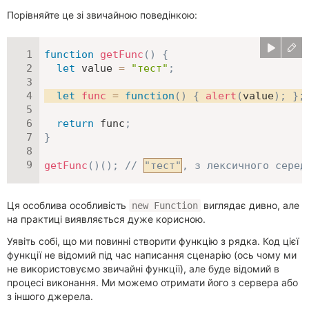
Порівняйте це зі звичайною поведінкою:
function
getFunc
(
)
{
let
 value 
=
"тест"
;
let
func
=
function
(
)
{
alert
(
value
)
;
}
;
return
 func
;
}
getFunc
(
)
(
)
;
// 
"тест"
, з лексичного серед
Ця особлива особливість
виглядає дивно, але
new Function
на практиці виявляється дуже корисною.
Уявіть собі, що ми повинні створити функцію з рядка. Код цієї
функції не відомий під час написання сценарію (ось чому ми
не використовуємо звичайні функції), але буде відомий в
процесі виконання. Ми можемо отримати його з сервера або
з іншого джерела.