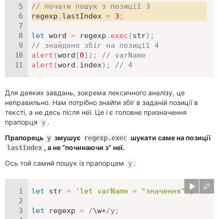
// почати пошук з позиції 3
regexp
.
lastIndex 
=
3
;
let
 word 
=
 regexp
.
exec
(
str
)
;
// знайдено збіг на позиції 4
alert
(
word
[
0
]
)
;
// varName
alert
(
word
.
index
)
;
// 4
Для деяких завдань, зокрема лексичного аналізу, це
неправильно. Нам потрібно знайти збіг в заданій позиції в
тексті, а не десь після неї. Це і є головне призначення
прапорця
.
y
Прапорець
змушує
шукати саме на позиції
y
regexp.exec
, а не “починаючи з” неї.
lastIndex
Ось той самий пошук із прапорцем
:
y
let
 str 
=
'let varName = "значення"'
;
let
 regexp 
=
/
\w+
/
y
;