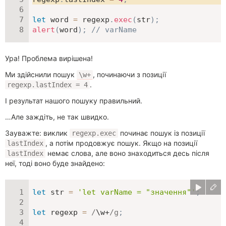
let
 word 
=
 regexp
.
exec
(
str
)
;
alert
(
word
)
;
// varName
Ура! Проблема вирішена!
Ми здійснили пошук
, починаючи з позиції
\w+
.
regexp.lastIndex = 4
І результат нашого пошуку правильний.
…Але заждіть, не так швидко.
Зауважте: виклик
починає пошук із позиції
regexp.exec
, а потім продовжує пошук. Якщо на позиції
lastIndex
немає слова, але воно знаходиться десь після
lastIndex
неї, тоді воно буде знайдено:
let
 str 
=
'let varName = "значення"'
;
let
 regexp 
=
/
\w+
/
g
;