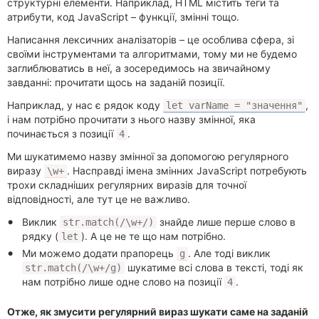
структурні елементи. Наприклад, HTML містить теги та
атрибути, код JavaScript – функції, змінні тощо.
Написання лексичних аналізаторів – це особлива сфера, зі
своїми інструментами та алгоритмами, тому ми не будемо
заглиблюватись в неї, а зосередимось на звичайному
завданні: прочитати щось на заданій позиції.
Наприклад, у нас є рядок коду
,
let varName = "значення"
і нам потрібно прочитати з нього назву змінної, яка
починається з позиції
.
4
Ми шукатимемо назву змінної за допомогою регулярного
виразу
. Насправді імена змінних JavaScript потребують
\w+
трохи складніших регулярних виразів для точної
відповідності, але тут це не важливо.
Виклик
знайде лише перше слово в
str.match(/\w+/)
рядку (
). А це не те що нам потрібно.
let
Ми можемо додати прапорець
. Але тоді виклик
g
шукатиме всі слова в тексті, тоді як
str.match(/\w+/g)
нам потрібно лише одне слово на позиції
.
4
Отже, як змусити регулярний вираз шукати саме на заданій