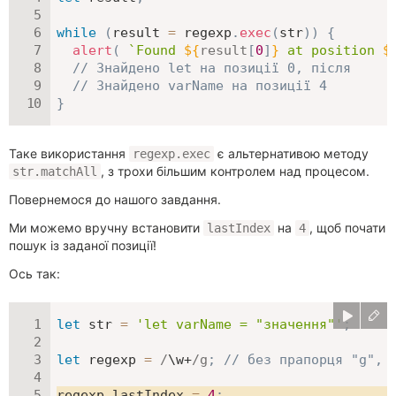
while
(
result 
=
 regexp
.
exec
(
str
)
)
{
alert
(
`
Found 
${
result
[
0
]
}
 at position 
$
// Знайдено let на позиції 0, після
// Знайдено varName на позиції 4
}
Таке використання
є альтернативою методу
regexp.exec
, з трохи більшим контролем над процесом.
str.matchAll
Повернемося до нашого завдання.
Ми можемо вручну встановити
на
, щоб почати
lastIndex
4
пошук із заданої позиції!
Ось так:
let
 str 
=
'let varName = "значення"'
;
let
 regexp 
=
/
\w+
/
g
;
// без прапорця "g", 
regexp
.
lastIndex 
=
4
;