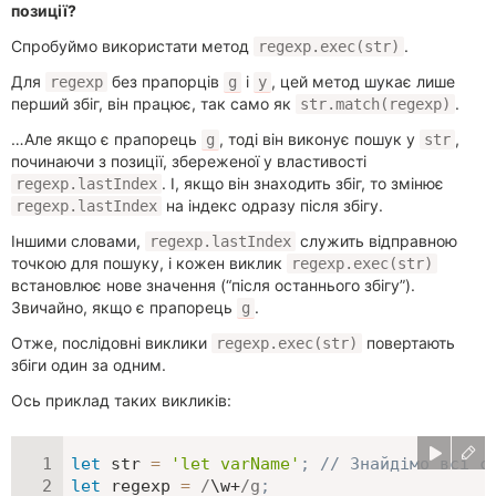
позиції?
Спробуймо використати метод
.
regexp.exec(str)
Для
без прапорців
і
, цей метод шукає лише
regexp
g
y
перший збіг, він працює, так само як
.
str.match(regexp)
…Але якщо є прапорець
, тоді він виконує пошук у
,
g
str
починаючи з позиції, збереженої у властивості
. І, якщо він знаходить збіг, то змінює
regexp.lastIndex
на індекс одразу після збігу.
regexp.lastIndex
Іншими словами,
служить відправною
regexp.lastIndex
точкою для пошуку, і кожен виклик
regexp.exec(str)
встановлює нове значення (“після останнього збігу”).
Звичайно, якщо є прапорець
.
g
Отже, послідовні виклики
повертають
regexp.exec(str)
збіги один за одним.
Ось приклад таких викликів:
let
 str 
=
'let varName'
;
// Знайдімо всі с
let
 regexp 
=
/
\w+
/
g
;