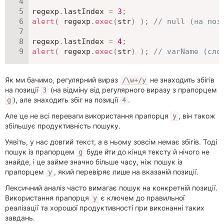
regexp
.
lastIndex 
=
3
;
alert
(
 regexp
.
exec
(
str
)
)
;
// null (на поз
regexp
.
lastIndex 
=
4
;
alert
(
 regexp
.
exec
(
str
)
)
;
// varName (сло
Як ми бачимо, регулярний вираз
не знаходить збігів
/\w+/y
на позиції
(на відміну від регулярного виразу з прапорцем
3
), але знаходить збіг на позиції
.
g
4
Але це не всі переваги використання прапорця
, він також
y
збільшує продуктивність пошуку.
Уявіть, у нас довгий текст, а в ньому зовсім немає збігів. Тоді
пошук із прапорцем
буде йти до кінця тексту й нічого не
g
знайде, і це займе значно більше часу, ніж пошук із
прапорцем
, який перевіряє лише на вказаній позиції.
y
Лексичний аналіз часто вимагає пошук на конкретній позиції.
Використання прапорця
є ключем до правильної
y
реалізації та хорошої продуктивності при виконанні таких
завдань.