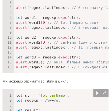
alert
(
regexp
.
lastIndex
)
;
// 0 (спочатку la
let
 word1 
=
 regexp
.
exec
(
str
)
;
alert
(
word1
[
0
]
)
;
// let (перше слово)
alert
(
regexp
.
lastIndex
)
;
// 3 (позиція піс
let
 word2 
=
 regexp
.
exec
(
str
)
;
alert
(
word2
[
0
]
)
;
// varName (друге слово)
alert
(
regexp
.
lastIndex
)
;
// 11 (позиція пі
let
 word3 
=
 regexp
.
exec
(
str
)
;
alert
(
word3
)
;
// null (більше немає збігів
alert
(
regexp
.
lastIndex
)
;
// 0 (скидається 
Ми можемо отримати всі збіги в циклі:
let
 str 
=
'let varName'
;
let
 regexp 
=
/
\w+
/
g
;
let
 result
;