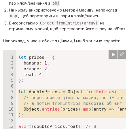
пар ключ/значення з
.
obj
На ньому використовуємо методи масиву, наприклад
, щоб перетворити ці пари ключів/значень.
map
Використаємо
на
Object.fromEntries(array)
отриманому масиві, щоб перетворити його знову на об’єкт.
Наприклад, у нас є об’єкт з цінами, і ми б хотіли їх подвоїти:
let
 prices 
=
{
banana
:
1
,
orange
:
2
,
meat
:
4
,
}
;
let
 doublePrices 
=
 Object
.
fromEntries
(
// перетворити ціни на масив, потім заст
// а потім fromEntries повертає об’єкт
  Object
.
entries
(
prices
)
.
map
(
entry
=>
[
ent
)
;
alert
(
doublePrices
.
meat
)
;
// 8