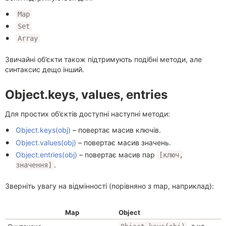
Map
Set
Array
Звичайні об’єкти також підтримують подібні методи, але
синтаксис дещо інший.
Object.keys, values, entries
Для простих об’єктів доступні наступні методи:
Object.keys(obj)
– повертає масив ключів.
Object.values(obj)
– повертає масив значень.
Object.entries(obj)
– повертає масив пар
[ключ,
.
значення]
Зверніть увагу на відмінності (порівняно з map, наприклад):
Map
Object
, а не