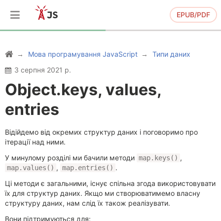
EPUB/PDF
Мова програмування JavaScript
Типи даних
3 серпня 2021 р.
Object.keys, values,
entries
Відійдемо від окремих структур даних і поговоримо про
ітерації над ними.
У минулому розділі ми бачили методи
,
map.keys()
,
.
map.values()
map.entries()
Ці методи є загальними, існує спільна згода використовувати
їх для структур даних. Якщо ми створюватимемо власну
структуру даних, нам слід їх також реалізувати.
Вони підтримуються для: