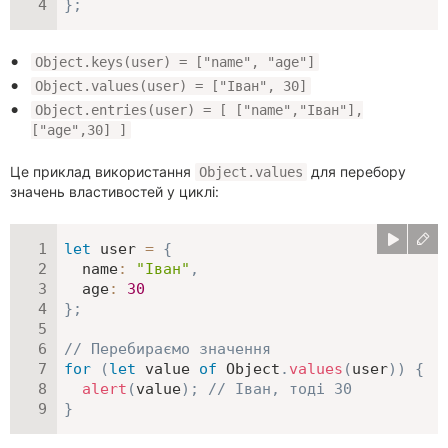
}
;
Object.keys(user) = ["name", "age"]
Object.values(user) = ["Іван", 30]
Object.entries(user) = [ ["name","Іван"],
["age",30] ]
Це приклад використання
для перебору
Object.values
значень властивостей у циклі:
let
 user 
=
{
name
:
"Іван"
,
age
:
30
}
;
// Перебираємо значення
for
(
let
 value 
of
 Object
.
values
(
user
)
)
{
alert
(
value
)
;
// Іван, тоді 30
}