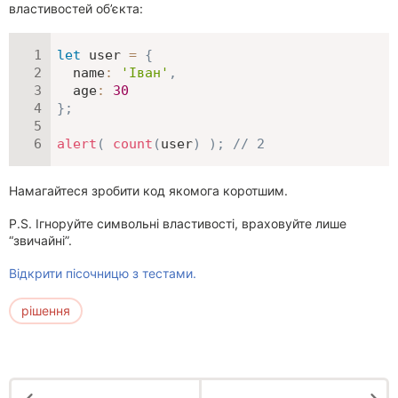
властивостей об’єкта:
let
 user 
=
{
name
:
'Іван'
,
age
:
30
}
;
alert
(
count
(
user
)
)
;
// 2
Намагайтеся зробити код якомога коротшим.
P.S. Ігноруйте символьні властивості, враховуйте лише
“звичайні”.
Відкрити пісочницю з тестами.
рішення