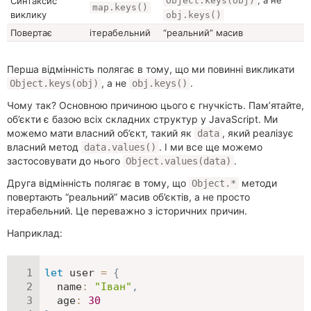
Синтаксис
Object.keys(obj)
map.keys()
виклику
obj.keys()
Повертає
ітерабельний
“реальний” масив
Перша відмінність полягає в тому, що ми повинні викликати
, а не
.
Object.keys(obj)
obj.keys()
Чому так? Основною причиною цього є гнучкість. Пам’ятайте,
об’єкти є базою всіх складних структур у JavaScript. Ми
можемо мати власний об’єкт, такий як
, який реалізує
data
власний метод
. І ми все ще можемо
data.values()
застосовувати до нього
.
Object.values(data)
Друга відмінність полягає в тому, що
методи
Object.*
повертають “реальний” масив об’єктів, а не просто
ітерабельний. Це переважно з історичних причин.
Наприклад:
let
 user 
=
{
name
:
"Іван"
,
age
:
30