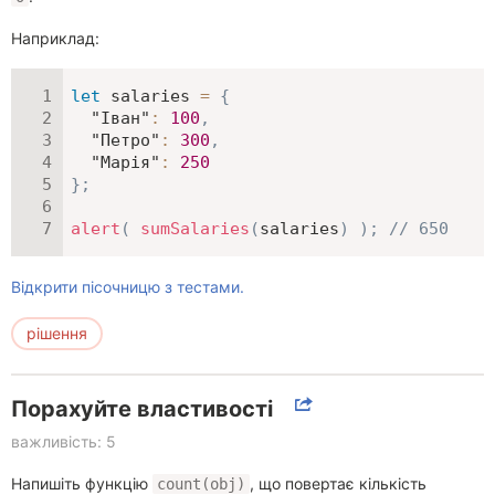
Наприклад:
let
 salaries 
=
{
"Іван"
:
100
,
"Петро"
:
300
,
"Марія"
:
250
}
;
alert
(
sumSalaries
(
salaries
)
)
;
// 650
Відкрити пісочницю з тестами.
рішення
Порахуйте властивості
важливість: 5
Напишіть функцію
, що повертає кількість
count(obj)