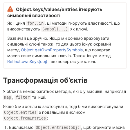
Object.keys/values/entries ігнорують
символьні властивості
Як і цикл
, ці методи ігнорують властивості, що
for..in
використовують
як ключі.
Symbol(...)
Зазвичай це зручно. Якщо ми хочемо враховувати
символьні ключі також, то для цього існує окремий
метод
Object.getOwnPropertySymbols
, що повертає
масив лише символьних ключів. Також існує метод
Reflect.ownKeys(obj)
, що повертає
усі
ключі.
Трансформація об’єктів
У об’єктів немає багатьох методів, які є у масивів, наприклад
,
та інші.
map
filter
Якщо б ми хотіли їх застосувати, тоді б ми використовували
з подальшим викликом
Object.entries
:
Object.fromEntries
Викликаємо
, щоб отримати масив
Object.entries(obj)