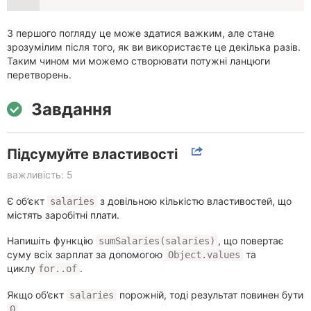
З першого погляду це може здатися важким, але стане
зрозумілим після того, як ви використаєте це декілька разів.
Таким чином ми можемо створювати потужні ланцюги
перетворень.
Завдання
Підсумуйте властивості
важливість: 5
Є об’єкт
з довільною кількістю властивостей, що
salaries
містять заробітні плати.
Напишіть функцію
, що повертає
sumSalaries(salaries)
суму всіх зарплат за допомогою
та
Object.values
циклу
.
for..of
Якщо об’єкт
порожній, тоді результат повинен бути
salaries
.
0