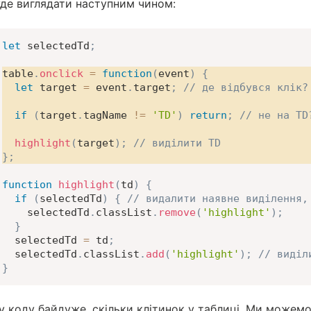
уде виглядати наступним чином:
let
 selectedTd
;
table
.
onclick
=
function
(
event
)
{
let
 target 
=
 event
.
target
;
// де відбувся клік?
if
(
target
.
tagName 
!=
'TD'
)
return
;
// не на TD
highlight
(
target
)
;
// виділити TD
}
;
function
highlight
(
td
)
{
if
(
selectedTd
)
{
// видалити наявне виділення,
    selectedTd
.
classList
.
remove
(
'highlight'
)
;
}
  selectedTd 
=
 td
;
  selectedTd
.
classList
.
add
(
'highlight'
)
;
// виділ
}
у коду байдуже, скільки клітинок у таблиці. Ми можемо