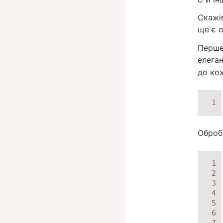
Скажі
ще є 
Перше
елега
до кож
Оброб