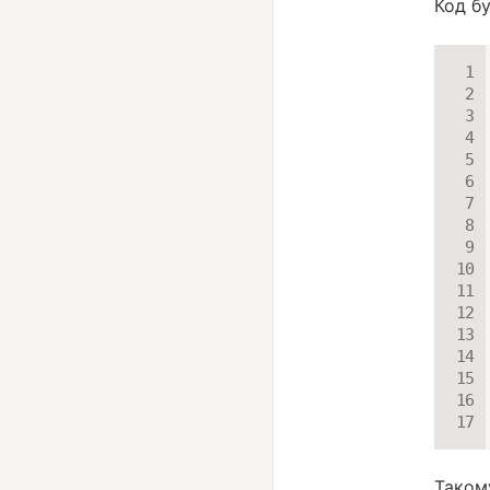
Код б
Таком