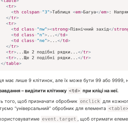
<
table
>
<
tr
>
<
th
colspan
=
"
3
"
>
Таблиця 
<
em
>
Багуа
</
em
>
: Напря
</
tr
>
<
tr
>
<
td
class
=
"
nw
"
>
<
strong
>
Північний захід
</
stron
<
td
class
=
"
n
"
>
...
</
td
>
<
td
class
=
"
ne
"
>
...
</
td
>
</
tr
>
<
tr
>
...Ще 2 подібні рядки...
</
tr
>
<
tr
>
...Ще 2 подібні рядки...
</
tr
>
</
table
>
я має лише 9 клітинок, але їх може бути 99 або 9999, 
завдання – виділити клітинку
при кліці на неї.
<td>
ть того, щоб призначати обробник
для кожно
onclick
туємо “універсальний” обробник для елемента
<table
икористовуватиме
, щоб отримати елемен
event.target