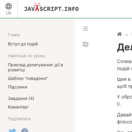
UK
Глава
Вступ до подій
Де
Навігація по уроку
Сплив
Приклад делегування: дії в
подій
розмітці
Шаблон “поведінки”
Ідея в
щоб п
Підсумки
У обр
Завдання (4)
її.
Коментарі
Давай
Поділитися
філосо