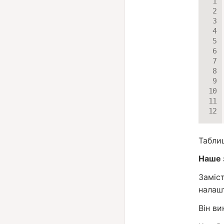
Таблиц
Наше 
Заміс
налаш
Він в