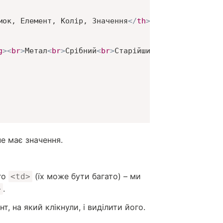
мок, Елемент, Колір, Значення
</
th
>
g
>
<
br
>
Метал
<
br
>
Срібний
<
br
>
Старійшини
</
td
>
не має значення.
го
(їх може бути багато) – ми
<td>
.
>
т, на який клікнули, і виділити його.