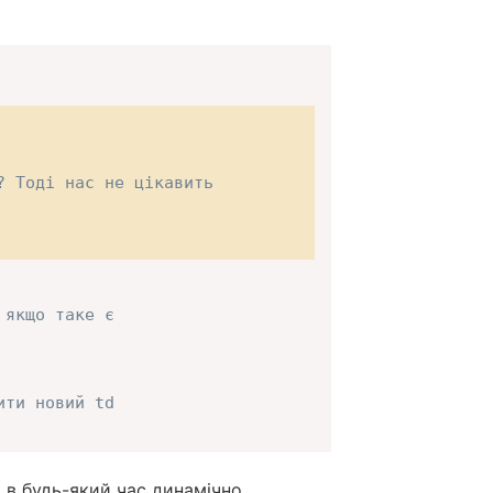
? Тоді нас не цікавить
 якщо таке є
ити новий td
 в будь-який час динамічно