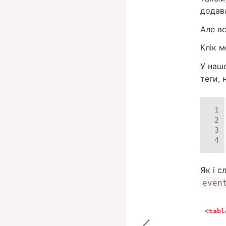
додав
Але вс
Клік 
У наш
теги,
Як і с
even