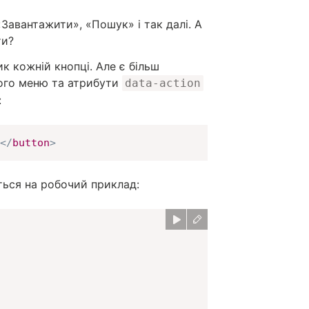
Завантажити», «Пошук» і так далі. А
ти?
 кожній кнопці. Але є більш
ого меню та атрибути
data-action
:
</
button
>
ться на робочий приклад: