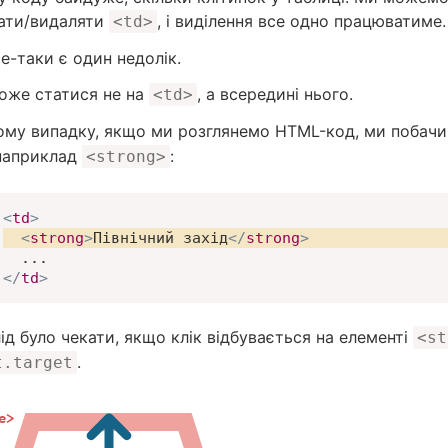
ати/видаляти
, і виділення все одно працюватиме.
<td>
е-таки є один недолік.
може статися не на
, а всередині нього.
<td>
ому випадку, якщо ми розглянемо HTML-код, ми побач
 наприклад
:
<strong>
<
td
>
<
strong
>
Північний захід
</
strong
>
</
td
>
лід було чекати, якщо клік відбувається на елементі
<st
.
t.target