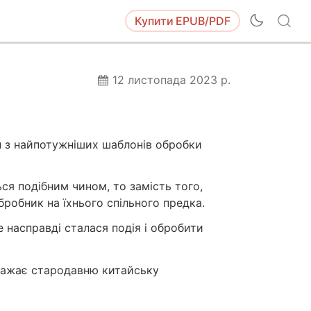
Купити
EPUB/PDF
12 листопада 2023 р.
н з найпотужніших шаблонів обробки
ься подібним чином, то замість того,
робник на їхнього спільного предка.
е насправді сталася подія і обробити
ражає стародавню китайську