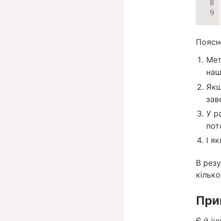
Поясн
Ме
наш
Як
зав
У р
пот
І я
В резу
кільк
Прик
Є й ін