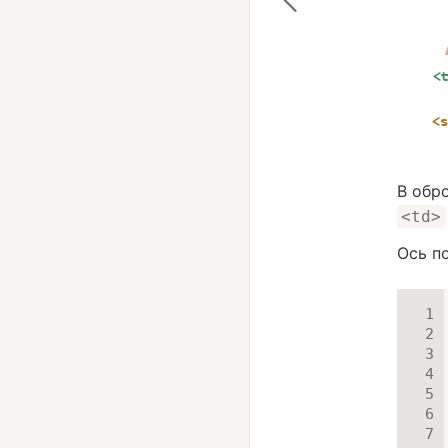
В обр
<td>
Ось п