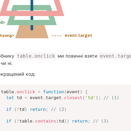
обнику
ми повинні взяти
table.onclick
event.targ
чи ні.
окращений код:
table
.
onclick
=
function
(
event
)
{
let
 td 
=
 event
.
target
.
closest
(
'td'
)
;
// (1)
if
(
!
td
)
return
;
// (2)
if
(
!
table
.
contains
(
td
)
)
return
;
// (3)