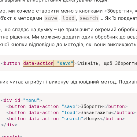
мо, ми хочемо створити меню з кнопками «Зберегти», «
об’єкт з методами
,
,
… Як їх поєдна
save
load
search
, що спадає на думку – це призначити окремий обробник
нтне рішення. Ми можемо додати один обробник до всь
ної кнопки відповідно до методів, які вони викликають
<
button
data-action
=
"
save
"
>
Клікніть, щоб Зберегти
ник читає атрибут і виконує відповідний метод. Подиві
<
div
id
=
"
menu
"
>
<
button
data-action
=
"
save
"
>
Зберегти
</
button
>
<
button
data-action
=
"
load
"
>
Завантажити
</
button
>
<
button
data-action
=
"
search
"
>
Пошук
</
button
>
</
div
>