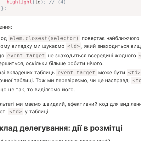
highlight
(
td
)
;
// (4)
}
;
ення:
тод
повертає найближчого п
elem.closest(selector)
ому випадку ми шукаємо
, який знаходиться вищ
<td>
що
не знаходиться всередині жодного
event.target
ершиться, оскільки більше робити нічого.
азі вкладених таблиць
може бути
event.target
<td>
очної таблиці. Тож ми перевіряємо, чи це насправді
<t
кщо це так, то виділяємо його.
льтаті ми маємо швидкий, ефективний код для виділення
ості
у таблиці.
<td>
лад делегування: дії в розмітці
ші варіанти використання делегування подій.