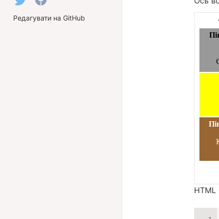
Ось во
Редагувати на GitHub
HTML 