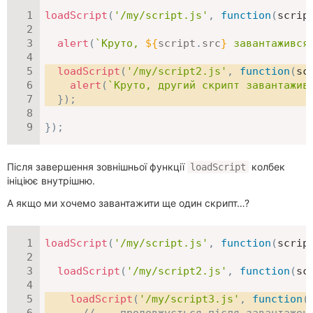
loadScript
(
'/my/script.js'
,
function
(
scrip
alert
(
`
Круто, 
${
script
.
src
}
 завантажився
loadScript
(
'/my/script2.js'
,
function
(
sc
alert
(
`
Круто, другий скрипт завантажив
}
)
;
}
)
;
Після завершення зовнішньої функції
колбек
loadScript
ініціює внутрішню.
А якщо ми хочемо завантажити ще один скрипт…?
loadScript
(
'/my/script.js'
,
function
(
scrip
loadScript
(
'/my/script2.js'
,
function
(
sc
loadScript
(
'/my/script3.js'
,
function
(