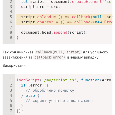
let
 script 
=
 document
.
createElement
(
'scr
  script
.
src 
=
 src
;
  script
.
onload
=
(
)
=>
callback
(
null
,
 scr
  script
.
onerror
=
(
)
=>
callback
(
new
Erro
  document
.
head
.
append
(
script
)
;
}
Так код викликає
для успішного
callback(null, script)
завантаження та
в іншому випадку.
callback(error)
Використання:
loadScript
(
'/my/script.js'
,
function
(
error
if
(
error
)
{
// обробляємо помилку
}
else
{
// скрипт успішно завантажено
}
}
)
;