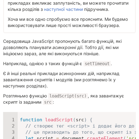
прикладах викликає заплутаність, ви можете прочитати
кілька розділів з
наступної частини
підручника.
Хоча ми все одно спробуємо все прояснити. Ми будемо
використовувати лише прості можливості браузера.
Середовища JavaScript пропонують багато функцій, які
дозволяють планувати
асинхронні
дії. Тобто дії, які ми
ініціюємо зараз, але які виконуються пізніше.
Наприклад, однією з таких функцій є
.
setTimeout
Є й інші реальні приклади асинхронних дій, наприклад
завантаження скриптів і модулів (ми розглянемо їх у
наступних розділах).
Розгляньмо функцію
, яка завантажує
loadScript(src)
скрипт із заданим
:
src
function
loadScript
(
src
)
{
// створює тег <script> і додає його до 
// це призводить до того, що скрипт із з
let
 script 
=
 document
.
createElement
(
'scr