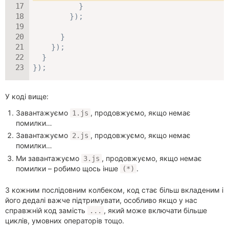
}
}
)
;
}
}
)
;
}
}
)
;
У коді вище:
Завантажуємо
, продовжуємо, якщо немає
1.js
помилки…
Завантажуємо
, продовжуємо, якщо немає
2.js
помилки…
Ми завантажуємо
, продовжуємо, якщо немає
3.js
помилки – робимо щось інше
.
(*)
З кожним послідовним колбеком, код стає більш вкладеним і
його дедалі важче підтримувати, особливо якщо у нас
справжній код замість
, який може включати більше
...
циклів, умовних операторів тощо.