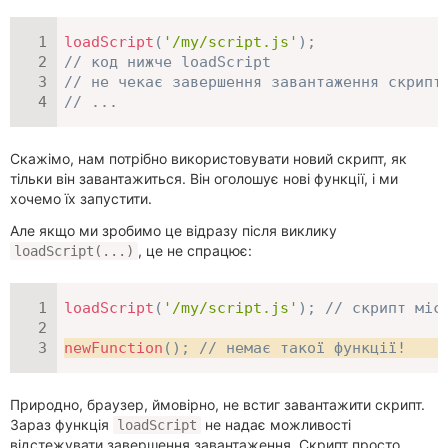
loadScript
(
'/my/script.js'
)
;
// код нижче loadScript
// не чекає завершення завантаження скрипт
// ...
Скажімо, нам потрібно використовувати новий скрипт, як
тільки він завантажиться. Він оголошує нові функції, і ми
хочемо їх запустити.
Але якщо ми зробимо це відразу після виклику
, це не спрацює:
loadScript(...)
loadScript
(
'/my/script.js'
)
;
// скрипт міс
newFunction
(
)
;
// немає такої функції!
Природно, браузер, ймовірно, не встиг завантажити скрипт.
Зараз функція
не надає можливості
loadScript
відстежувати завершення завантаження. Скрипт просто