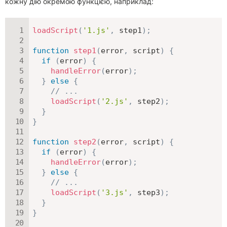
кожну дію окремою функцією, наприклад:
loadScript
(
'1.js'
,
 step1
)
;
function
step1
(
error
,
 script
)
{
if
(
error
)
{
handleError
(
error
)
;
}
else
{
// ...
loadScript
(
'2.js'
,
 step2
)
;
}
}
function
step2
(
error
,
 script
)
{
if
(
error
)
{
handleError
(
error
)
;
}
else
{
// ...
loadScript
(
'3.js'
,
 step3
)
;
}
}