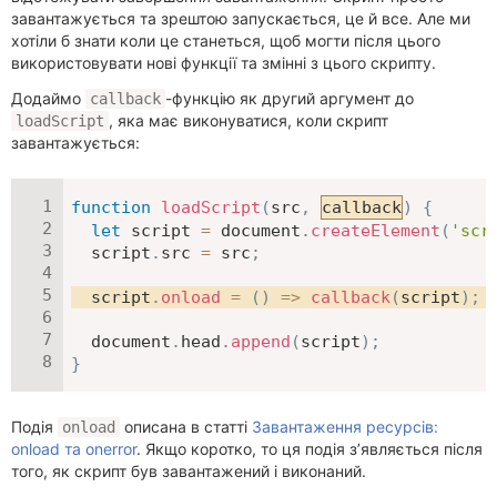
завантажується та зрештою запускається, це й все. Але ми
хотіли б знати коли це станеться, щоб могти після цього
використовувати нові функції та змінні з цього скрипту.
Додаймо
-функцію як другий аргумент до
callback
, яка має виконуватися, коли скрипт
loadScript
завантажується:
function
loadScript
(
src
,
callback
)
{
let
 script 
=
 document
.
createElement
(
'scr
  script
.
src 
=
 src
;
  script
.
onload
=
(
)
=>
callback
(
script
)
;
  document
.
head
.
append
(
script
)
;
}
Подія
описана в статті
Завантаження ресурсів:
onload
onload та onerror
. Якщо коротко, то ця подія з’являється після
того, як скрипт був завантажений і виконаний.