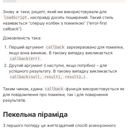
Знову ж таки, рецепт, який ми використовували для
, насправді досить поширений. Такий стиль
loadScript
називається “спершу колбек з помилкою” (“error-first
callback”).
Домовленість така:
Перший аргумент
зарезервовано для помилки,
callback
якщо вона виникає. В такому випадку викликається
.
callback(err)
Другий аргумент (і наступні, якщо потрібно) – для
успішного результату. В такому випадку викликається
.
callback(null, result1, result2…)
Таким чином, єдина
-функція використовується як
callback
для повідомлення про помилки, так і для повернення
результатів.
Пекельна піраміда
З першого погляду це життєздатний спосіб асинхронного