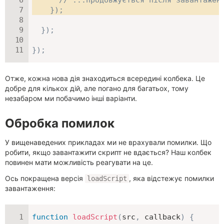
// ...продовжується після завантажен
}
)
;
}
)
;
}
)
;
Отже, кожна нова дія знаходиться всередині колбека. Це
добре для кількох дій, але погано для багатьох, тому
незабаром ми побачимо інші варіанти.
Обробка помилок
У вищенаведених прикладах ми не врахували помилки. Що
робити, якщо завантажити скрипт не вдається? Наш колбек
повинен мати можливість реагувати на це.
Ось покращена версія
, яка відстежує помилки
loadScript
завантаження:
function
loadScript
(
src
,
 callback
)
{