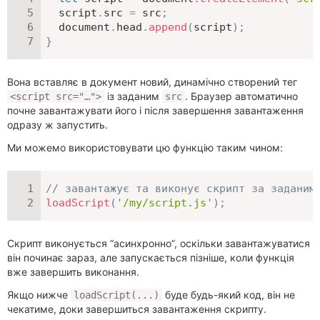
  script
.
src 
=
 src
;
  document
.
head
.
append
(
script
)
;
}
Вона вставляє в документ новий, динамічно створений тег
із заданим
. Браузер автоматично
<script src="…">
src
почне завантажувати його і після завершення завантаження
одразу ж запустить.
Ми можемо використовувати цю функцію таким чином:
// завантажує та виконує скрипт за заданим
loadScript
(
'/my/script.js'
)
;
Скрипт виконується “асинхронно”, оскільки завантажуватися
він починає зараз, але запускається пізніше, коли функція
вже завершить виконання.
Якщо нижче
буде будь-який код, він не
loadScript(...)
чекатиме, доки завершиться завантаження скрипту.