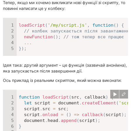
Тепер, якщо ми хочемо викликати нові функції зі скрипту, то
повинні написати це у колбеку:
loadScript
(
'/my/script.js'
,
function
(
)
{
// колбек запускається після завантаженн
newFunction
(
)
;
// тож тепер все працює
...
}
)
;
Ідея така: другий аргумент – це функція (зазвичай анонімна),
яка запускається після завершення дії.
Ось приклад із реальним скриптом, який можна виконати:
function
loadScript
(
src
,
 callback
)
{
let
 script 
=
 document
.
createElement
(
'scr
  script
.
src 
=
 src
;
  script
.
onload
=
(
)
=>
callback
(
script
)
;
  document
.
head
.
append
(
script
)
;
}