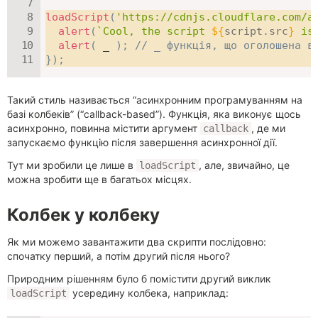
loadScript
(
'https://cdnjs.cloudflare.com/a
alert
(
`
Cool, the script 
${
script
.
src
}
 is
alert
(
 _ 
)
;
// _ функція, що оголошена в
}
)
;
Такий стиль називається “асинхронним програмуванням на
базі колбеків” (“callback-based”). Функція, яка виконує щось
асинхронно, повинна містити аргумент
, де ми
callback
запускаємо функцію після завершення асинхронної дії.
Тут ми зробили це лише в
, але, звичайно, це
loadScript
можна зробити ще в багатьох місцях.
Колбек у колбеку
Як ми можемо завантажити два скрипти послідовно:
спочатку перший, а потім другий після нього?
Природним рішенням було б помістити другий виклик
усередину колбека, наприклад:
loadScript