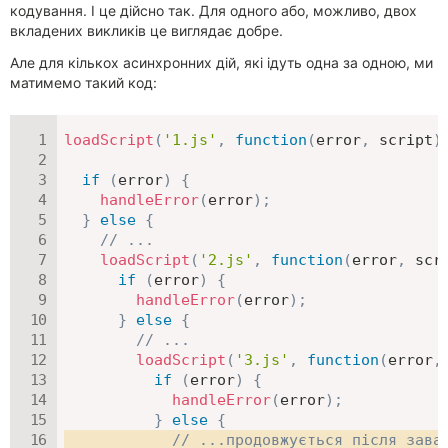
кодування. І це дійсно так. Для одного або, можливо, двох
вкладених викликів це виглядає добре.
Але для кількох асинхронних дій, які ідуть одна за одною, ми
матимемо такий код:
loadScript
(
'1.js'
,
function
(
error
,
 script
)
if
(
error
)
{
handleError
(
error
)
;
}
else
{
// ...
loadScript
(
'2.js'
,
function
(
error
,
 scr
if
(
error
)
{
handleError
(
error
)
;
}
else
{
// ...
loadScript
(
'3.js'
,
function
(
error
,
if
(
error
)
{
handleError
(
error
)
;
}
else
{
// ...продовжується після зава