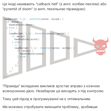
Це іноді називають “callback hell” (з англ. колбек-пеклом) або
“pyramid of doom” (з англ. пекельною пірамідою).
“Піраміда” вкладених викликів зростає вправо з кожною
асинхронною дією. Незабаром це виходить з-під контролю.
Тому цей підхід в програмуванні не є оптимальним.
Ми можемо спробувати зменшити проблему, зробивши