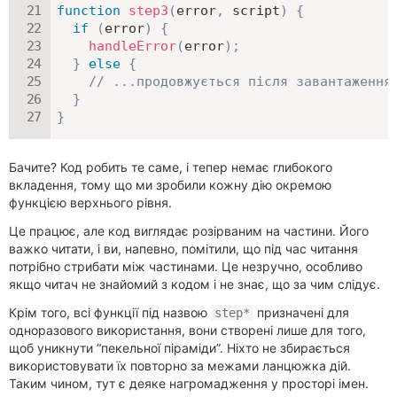
function
step3
(
error
,
 script
)
{
if
(
error
)
{
handleError
(
error
)
;
}
else
{
// ...продовжується після завантаження
}
}
Бачите? Код робить те саме, і тепер немає глибокого
вкладення, тому що ми зробили кожну дію окремою
функцією верхнього рівня.
Це працює, але код виглядає розірваним на частини. Його
важко читати, і ви, напевно, помітили, що під час читання
потрібно стрибати між частинами. Це незручно, особливо
якщо читач не знайомий з кодом і не знає, що за чим слідує.
Крім того, всі функції під назвою
призначені для
step*
одноразового використання, вони створені лише для того,
щоб уникнути “пекельної піраміди”. Ніхто не збирається
використовувати їх повторно за межами ланцюжка дій.
Таким чином, тут є деяке нагромадження у просторі імен.