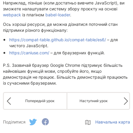
Наприклад, пізніше (коли достатньо вивчите JavaScript), ви
зможете налаштувати систему збору проєкту на основі
webpack
із плагіном
babel-loader
.
Ось хороші ресурси, де можна дізнатися поточний стан
підтримки різного функціоналу:
https://compat-table.github.io/compat-table/es6/
– для
чистого JavaScript.
https://caniuse.com/
– для браузерних функцій.
P.S. Зазвичай браузер Google Chrome підтримує більшість
найновіших функцій мови, спробуйте його, якщо
демонстрація не працює. Більшість демонстрацій працюють
із сучасними браузерами.
Попередній урок
Наступний урок
Поділитися
Навчальна карта