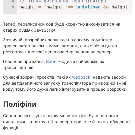
// після виконання транспілятора
height 
=
(
height 
!==
undefined
&&
 height 
!
Тепер, переписаний код буде коректно виконуватися на
старих рушіях JavaScript.
Зазвичай, розробник запускає на своєму комп’ютері
транспілятор разом з компілятором, а вже після цього
розгортає (“деплоє” від слова deploy) код на сервер.
Говорячи про імена,
Babel
– один з найвідоміших
транспіляторів.
Сучасні збирачі проєктів, такі як
webpack
, надають засоби
для автоматичного запуску транспілятора при кожній зміні
коду, тому його дуже легко інтегрувати в процес розробки.
Поліфіли
Серед нового функціоналу мови можуть бути не тільки
синтаксичні конструкції та оператори, але й також вбудовані
функції.