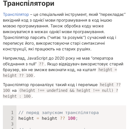
Транспілятори
Транспілятор
– це спеціальний інструмент, який “перекладає”
вихідний код з однієї мови програмування в код іншою
мовою програмування. Також обробка коду може
виконуватися в межах однієї мови програмування.
Транспілятор парсить (“читає та розуміє”) сучасний код і
переписує його, використовуючи старі синтаксичні
конструкції, які працюють на старих рушіях.
Наприклад, JavaScript до 2020 року не мав “оператора
об’єднання з null”
. Якщо відвідувач використовує старий
??
браузер, він не зможе виконати код, на кшталт
height =
.
height ?? 100
Транспілятор проаналізує такий код і перепише
height ??
на
100
(height !== undefined && height !== null) ?
.
height : 100
// перед запуском транспілятора
height 
=
 height 
??
100
;