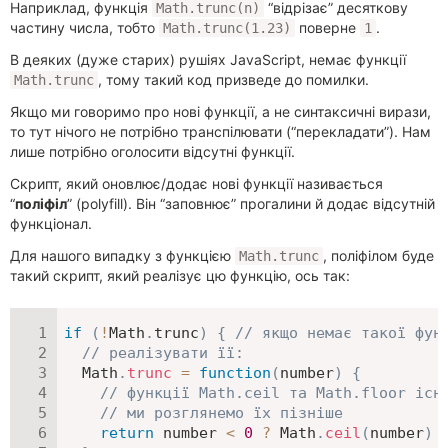
Наприклад, функція
“відрізає” десяткову
Math.trunc(n)
частину числа, тобто
поверне
.
Math.trunc(1.23)
1
В деяких (дуже старих) рушіях JavaScript, немає функції
, тому такий код призведе до помилки.
Math.trunc
Якщо ми говоримо про нові функції, а не синтаксичні вирази,
то тут нічого не потрібно транспілювати (“перекладати”). Нам
лише потрібно оголосити відсутні функції.
Скрипт, який оновлює/додає нові функції називається
“
поліфіл
” (polyfill). Він “заповнює” прогалини й додає відсутній
функціонал.
Для нашого випадку з функцією
, поліфілом буде
Math.trunc
такий скрипт, який реалізує цю функцію, ось так:
if
(
!
Math
.
trunc
)
{
// якщо немає такої фун
// реалізувати її:
  Math
.
trunc
=
function
(
number
)
{
// функції Math.ceil та Math.floor існ
// ми розглянемо їх пізніше
return
 number 
<
0
?
 Math
.
ceil
(
number
)