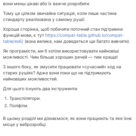
вони менш цікаві або їх важче розробити.
Тому це цілком звичайна ситуація, коли лише частина
стандарту реалізована у самому рушії.
Хороша сторінка, щоб побачити поточний стан підтримки
функцій мови, є тут
https://compat-table.github.io/compat-
table/es6/
(вона велика, нам доведеться ще багато вивчати).
Як програмісти, ми б хотіли використовувати найновіші
можливості. Чим більше хороших речей — тим краще!
З іншого боку, як змусити працювати «сучасний» код на
старих рушіях? Адже вони поки що не підтримують
найновіших можливостей.
Для цього існують два інструменти:
Транспілятори.
Поліфіли.
В цьому розділі ми дізнаємося, як вони працюють та яке їхнє
місце у веброзробці.