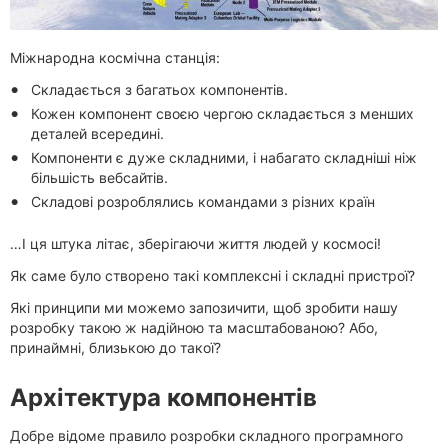
Міжнародна космічна станція:
Складається з багатьох компонентів.
Кожен компонент своєю чергою складається з менших
деталей всередині.
Компоненти є дуже складними, і набагато складніші ніж
більшість вебсайтів.
Складові розроблялись командами з різних країн
…І ця штука літає, зберігаючи життя людей у космосі!
Як саме було створено такі комплексні і складні пристрої?
Які принципи ми можемо запозичити, щоб зробити нашу
розробку такою ж надійною та масштабованою? Або,
принаймні, близькою до такої?
Архітектура компонентів
Добре відоме правило розробки складного програмного