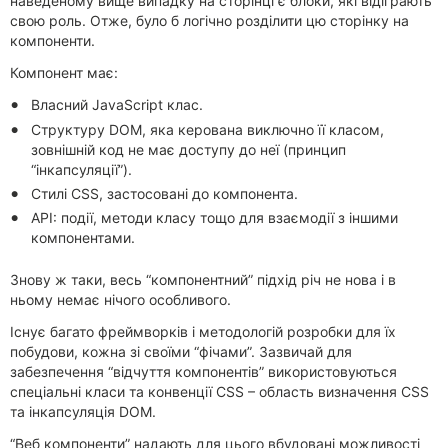
наведеному вище випадку на сторінці є блоки, які відіграють
свою роль. Отже, було б логічно розділити цю сторінку на
компоненти.
Компонент має:
Власний JavaScript клас.
Структуру DOM, яка керована виключно її класом,
зовнішній код не має доступу до неї (принцип
“інкапсуляції”).
Стилі CSS, застосовані до компонента.
API: події, методи класу тощо для взаємодії з іншими
компонентами.
Знову ж таки, весь “компонентний” підхід річ не нова і в
ньому немає нічого особливого.
Існує багато фреймворків і методологій розробки для їх
побудови, кожна зі своїми “фічами”. Зазвичай для
забезпечення “відчуття компонентів” використовуються
спеціальні класи та конвенції CSS – область визначення CSS
та інкапсуляція DOM.
“Веб компоненти” надають для цього вбудовані можливості