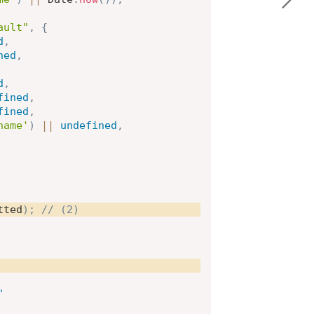
ault"
,
{
d
,
ned
,
d
,
fined
,
fined
,
name'
)
||
undefined
,
tted
)
;
// (2)
"