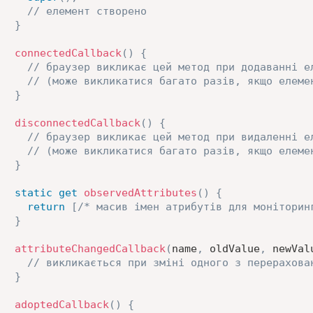
// елемент створено
}
connectedCallback
(
)
{
// браузер викликає цей метод при додаванні е
// (може викликатися багато разів, якщо елеме
}
disconnectedCallback
(
)
{
// браузер викликає цей метод при видаленні е
// (може викликатися багато разів, якщо елеме
}
static
get
observedAttributes
(
)
{
return
[
/* масив імен атрибутів для моніторин
}
attributeChangedCallback
(
name
,
 oldValue
,
 newVal
// викликається при зміні одного з перерахова
}
adoptedCallback
(
)
{