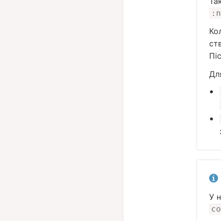
Та
:n
Ко
ст
Пі
Дл
У 
co