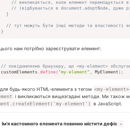
// викликається, коли елемент переміщується в
// (відбувається в document.adoptNode, дуже р
}
// тут можуть бути інші методи та властивості е
}
 цього нам потрібно зареєструвати елемент:
// повідомляємо браузеру, що <my-element> обслуго
customElements
.
define
(
"my-element"
,
 MyElement
)
;
 для будь-якого HTML-елемента з тегом
<my-element>
і викликаються вищезгадані методи. Ми також 
ement
в JavaScript.
ment.createElement('my-element')
Ім’я кастомного елемента повинно містити дефіс
-