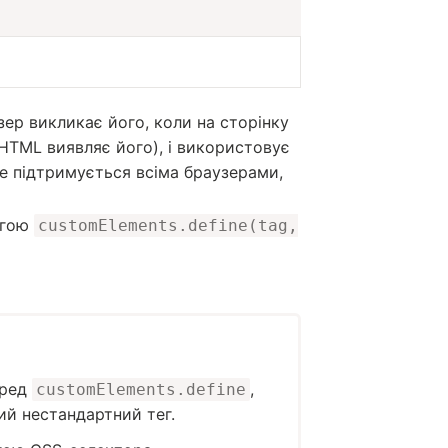
зер викликає його, коли на сторінку
HTML виявляє його), і використовує
ре підтримується всіма браузерами,
огою
customElements.define(tag,
ред
,
customElements.define
ий нестандартний тег.