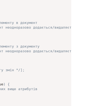
лементу в документ
нт неодноразово додається/видаляється)
лементу з документу
нт неодноразово додається/видаляється)
гу змін */
]
;
ue
)
{
них вище атрибутів