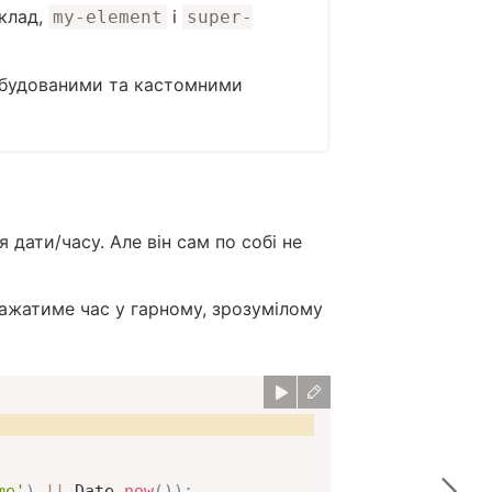
иклад,
і
my-element
super-
 вбудованими та кастомними
 дати/часу. Але він сам по собі не
ражатиме час у гарному, зрозумілому
me'
)
||
 Date
.
now
(
)
)
;