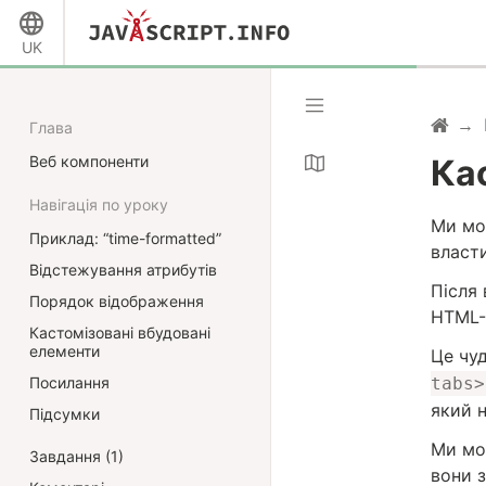
UK
Глава
Веб компоненти
Ка
Навігація по уроку
Ми мо
Приклад: “time-formatted”
власт
Відстежування атрибутів
Після
Порядок відображення
HTML-
Кастомізовані вбудовані
елементи
Це чуд
Посилання
tabs>
який 
Підсумки
Ми мо
Завдання (1)
вони 