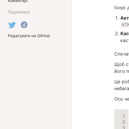
Коментарі
Існує 
Поділитися
Авт
HT
Кас
Редагувати на GitHub
кас
Споча
Щоб с
його 
Це ро
небага
Ось ч