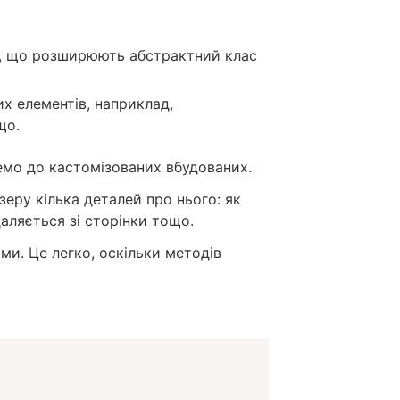
и, що розширюють абстрактний клас
х елементів, наприклад,
що.
емо до кастомізованих вбудованих.
еру кілька деталей про нього: як
аляється зі сторінки тощо.
и. Це легко, оскільки методів