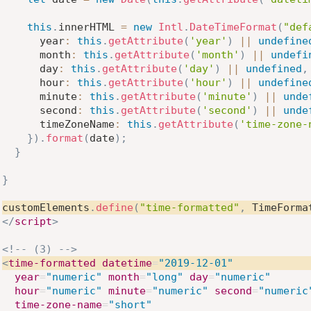
this
.
innerHTML 
=
new
Intl
.
DateTimeFormat
(
"def
year
:
this
.
getAttribute
(
'year'
)
||
undefine
month
:
this
.
getAttribute
(
'month'
)
||
undefi
day
:
this
.
getAttribute
(
'day'
)
||
undefined
,
hour
:
this
.
getAttribute
(
'hour'
)
||
undefine
minute
:
this
.
getAttribute
(
'minute'
)
||
unde
second
:
this
.
getAttribute
(
'second'
)
||
unde
timeZoneName
:
this
.
getAttribute
(
'time-zone-
}
)
.
format
(
date
)
;
}
}
customElements
.
define
(
"time-formatted"
,
 TimeForma
</
script
>
<!-- (3) -->
<
time-formatted
datetime
=
"
2019-12-01
"
year
=
"
numeric
"
month
=
"
long
"
day
=
"
numeric
"
hour
=
"
numeric
"
minute
=
"
numeric
"
second
=
"
numeric
time-zone-name
=
"
short
"