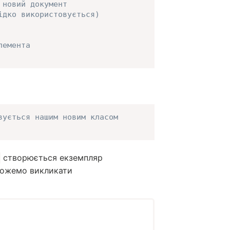
 новий документ
ідко використовується)
лемента
вується нашим новим класом
створюється екземпляр
можемо викликати