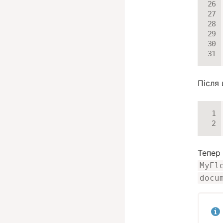
Після
Тепер
MyEl
docu