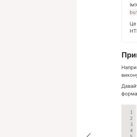
Ім
bu
Це
HT
При
Напри
викон
Давай
формат