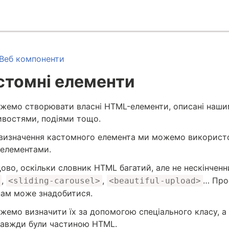
Веб компоненти
стомні елементи
жемо створювати власні HTML-елементи, описані наши
ивостями, подіями тощо.
 визначення кастомного елемента ми можемо використо
елементами.
ово, оскільки словник HTML багатий, але не нескінченн
,
,
… Про
<sliding-carousel>
<beautiful-upload>
нам може знадобитися.
жемо визначити їх за допомогою спеціального класу, а 
завжди були частиною HTML.