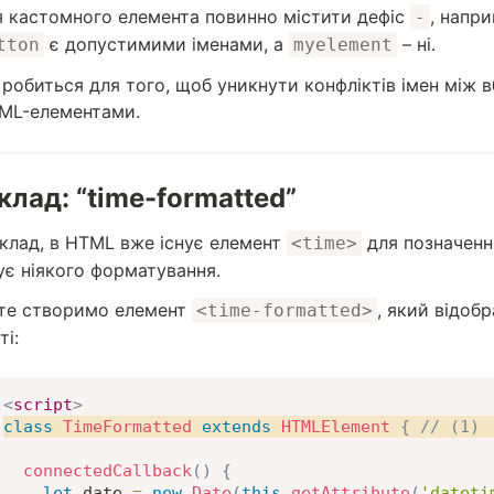
’я кастомного елемента повинно містити дефіс
, напр
-
є допустимими іменами, а
– ні.
tton
myelement
 робиться для того, щоб уникнути конфліктів імен між
ML-елементами.
клад: “time-formatted”
клад, в HTML вже існує елемент
для позначення
<time>
ує ніякого форматування.
те створимо елемент
, який відоб
<time-formatted>
і:
<
script
>
class
TimeFormatted
extends
HTMLElement
{
// (1)
connectedCallback
(
)
{
let
 date 
=
new
Date
(
this
.
getAttribute
(
'dateti