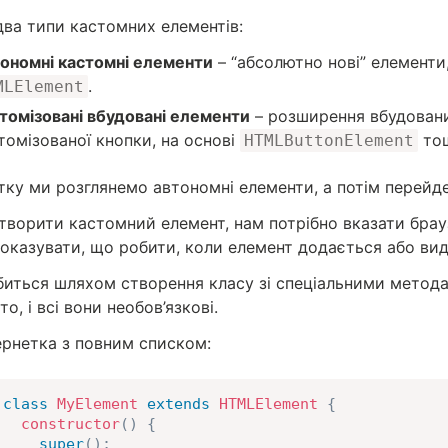
два типи кастомних елементів:
ономні кастомні елементи
– “абсолютно нові” елемент
.
MLElement
томізовані вбудовані елементи
– розширення вбудовани
томізованої кнопки, на основі
то
HTMLButtonElement
тку ми розглянемо автономні елементи, а потім перейд
творити кастомний елемент, нам потрібно вказати брауз
показувати, що робити, коли елемент додається або вид
биться шляхом створення класу зі спеціальними методам
то, і всі вони необов’язкові.
ернетка з повним списком:
class
MyElement
extends
HTMLElement
{
constructor
(
)
{
super
(
)
;