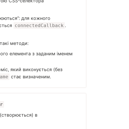
огою CSS-селектора
люються”: для кожного
ається
.
connectedCallback
такі методи:
ого елемента з заданим іменем
міс, який виконується (без
стає визначеним.
ame
r
(створюється) в