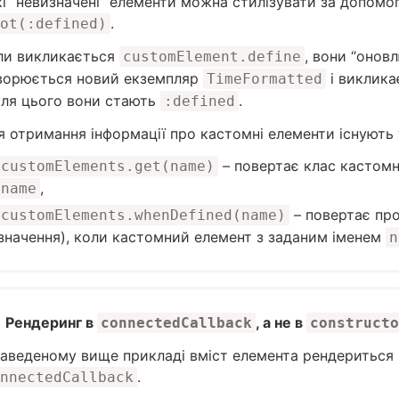
кі “невизначені” елементи можна стилізувати за допом
.
ot(:defined)
ли викликається
, вони “онов
customElement.define
ворюється новий екземпляр
і виклик
TimeFormatted
сля цього вони стають
.
:defined
я отримання інформації про кастомні елементи існують 
– повертає клас кастомн
customElements.get(name)
,
name
– повертає про
customElements.whenDefined(name)
значення), коли кастомний елемент з заданим іменем
n
Рендеринг в
, а не в
connectedCallback
constructo
наведеному вище прикладі вміст елемента рендериться 
.
nnectedCallback