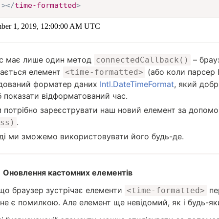
>
</
time-formatted
>
с має лише один метод
– брау
connectedCallback()
ається елемент
(або коли парсер 
<time-formatted>
дований форматер даних
Intl.DateTimeFormat
, який доб
 показати відформатований час.
 потрібно зареєструвати наш новий елемент за допом
.
ss)
оді ми зможемо використовувати його будь-де.
Оновлення кастомних елементів
що браузер зустрічає елементи
пе
<time-formatted>
 не є помилкою. Але елемент ще невідомий, як і будь-як