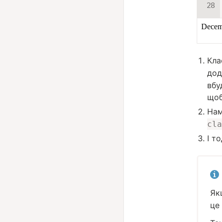
Кла
дод
вбу
щоб
Нам
cla
І т
Як
це