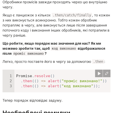
Обробники промісів завжди проходять через цю внутрішню
чергу.
Якщо є ланцюжок з кількох
, то кожен
.then/catch/finally
з них виконується асинхронно. Тобто кожен обробник
потрапляє в чергу, але виконується лише після завершення
поточного коду і виконання інших обробників, які потрапили в
чергу раніше.
Що робити, якщо порядок має значення для нас? Як ми
можемо зробити так, щоб
відображалося
код виконано
після
?
проміс виконано
Легко, просто поставте його в чергу за допомогою
:
.then
Promise
.
resolve
(
)
.
then
(
(
)
=>
alert
(
"проміс виконано!"
)
)
.
then
(
(
)
=>
alert
(
"код виконано"
)
)
;
Тепер порядок відповідає задуму.
Необроблені помилки