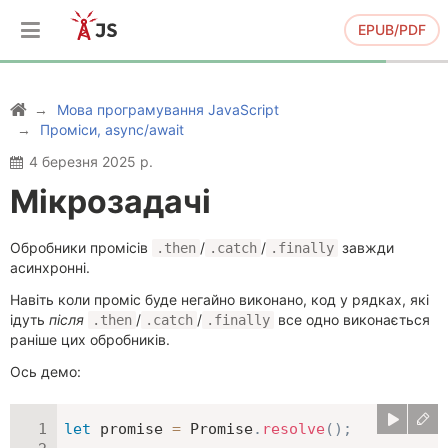
EPUB/PDF
Мова програмування JavaScript
Проміси, async/await
4 березня 2025 р.
Мікрозадачі
Обробники промісів
/
/
завжди
.then
.catch
.finally
асинхронні.
Навіть коли проміс буде негайно виконано, код у рядках, які
ідуть
після
/
/
все одно виконається
.then
.catch
.finally
раніше цих обробників.
Ось демо:
let
 promise 
=
 Promise
.
resolve
(
)
;