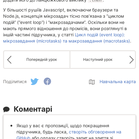
.then
У більшості рушіїв Javascript, включаючи браузери та
Node.js, концепція мікрозадач тісно пов’язана з “циклом
подій” (“event loop”) і “макрозадачами”. Оскільки вони не
мають прямого відношення до промісів, вони розглянуті в
іншій частині підручника, у статті
Цикл подій (event loop):
мікрозавдання (microtasks) та макрозавдання (macrotasks)
.
Попередній урок
Наступний урок
Поділитися
Навчальна карта
Коментарі
Якщо у вас є пропозиції, щодо покращення
підручника, будь ласка,
створіть обговорення на
GitHub
або одразу створіть запит на злиття зі