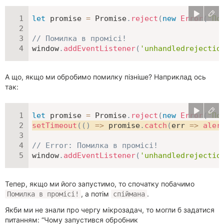
let
 promise 
=
 Promise
.
reject
(
new
Error
(
"По
// Помилка в промісі!
window
.
addEventListener
(
'unhandledrejectio
А що, якщо ми обробимо помилку пізніше? Наприклад ось
так:
let
 promise 
=
 Promise
.
reject
(
new
Error
(
"По
setTimeout
(
(
)
=>
 promise
.
catch
(
err
=>
aler
// Error: Помилка в промісі!
window
.
addEventListener
(
'unhandledrejectio
Тепер, якщо ми його запустимо, то спочатку побачимо
, а потім
.
Помилка в промісі!
спіймана
Якби ми не знали про чергу мікрозадач, то могли б задатися
питанням: “Чому запустився обробник