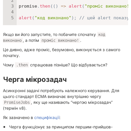
promise
.
then
(
(
)
=>
alert
(
"проміс виконано!
alert
(
"код виконано"
)
;
// цей alert показу
Якщо ви його запустите, то побачите спочатку
код
, а потім
.
виконано
проміс виконано!
Це дивно, адже проміс, безумовно, виконується з самого
початку.
Чому
спрацював пізніше? Що відбувається?
.then
Черга мікрозадач
Асинхронні задачі потребують належного керування. Для
цього стандарт ECMA визначає внутрішню чергу
, яку ще називають “чергою мікрозадач”
PromiseJobs
(термін v8).
Як зазначено в
специфікації
:
Черга функціонує за принципом першим-прийшов-