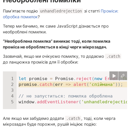
Пам’ятаєте подію
зі статті
Проміси:
unhandledrejection
обробка помилок
?
Тепер ми бачимо, як саме JavaScript дізнається про
необроблені помилки.
“Необроблена помилка” виникає тоді, коли помилка
проміса не обробляється в кінці черги мікрозадач.
Зазвичай, якщо ми очікуємо помилку, то додаємо
.catch
до ланцюжка промісів для її обробки:
let
 promise 
=
 Promise
.
reject
(
new
Error
(
"По
promise
.
catch
(
err
=>
alert
(
'спіймана'
)
)
;
// не запуститься: помилка оброблена
window
.
addEventListener
(
'unhandledrejectio
Але якщо ми забудемо додати
, тоді, коли черга
.catch
мікрозадач буде порожня, рушій ініціює подію: