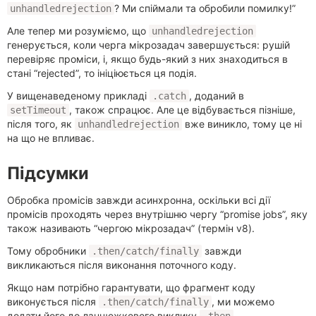
? Ми спіймали та обробили помилку!”
unhandledrejection
Але тепер ми розуміємо, що
unhandledrejection
генерується, коли черга мікрозадач завершується: рушій
перевіряє проміси, і, якщо будь-який з них знаходиться в
стані “rejected”, то ініціюється ця подія.
У вищенаведеному прикладі
, доданий в
.catch
, також спрацює. Але це відбувається пізніше,
setTimeout
після того, як
вже виникло, тому це ні
unhandledrejection
на що не впливає.
Підсумки
Обробка промісів завжди асинхронна, оскільки всі дії
промісів проходять через внутрішню чергу “promise jobs”, яку
також називають “чергою мікрозадач” (термін v8).
Тому обробники
завжди
.then/catch/finally
викликаються після виконання поточного коду.
Якщо нам потрібно гарантувати, що фрагмент коду
виконується після
, ми можемо
.then/catch/finally
додати його до ланцюжкового виклику
.