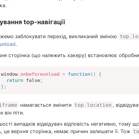
ка.
ування top-навігації
жемо заблокувати перехід, викликаний зміною
top.lo
unload
.
ня сторінка (що належить хакеру) встановлює обробник
window
.
onbeforeunload
=
function
(
)
{
return
false
;
}
;
намагається змінити
, відвідув
iframe
top.location
е він піти.
шості випадків відвідувач відповість негативно, тому що 
, це верхня сторінка, немає причин залишати її. Тож
t