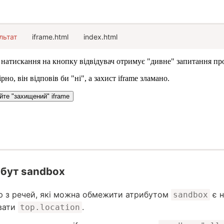
льтат
iframe.html
index.html
бут sandbox
ю з речей, які можна обмежити атрибутом
є н
sandbox
вати
.
top.location