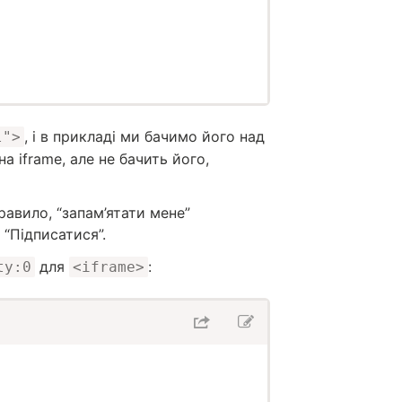
, і в прикладі ми бачимо його над
l">
 iframe, але не бачить його,
равило, “запам’ятати мене”
 “Підписатися”.
для
:
ty:0
<iframe>