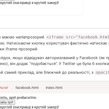
и маємо напівпрозорий
<iframe src="facebook.htm
ою. Натискаючи кнопку користувач фактично натискає на
ки iframe прозорий.
лідок, якщо відвідувач авторизований у Facebook (як п
но), він додає “подобається”. У Twitter це була б кнопка
ой самий приклад, але ближчий до реальності, з
opaci
льтат
facebook.html
index.html