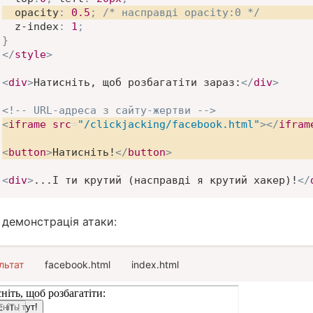
opacity
:
0.5
;
/* насправді opacity:0 */
z-index
:
1
;
}
</
style
>
<
div
>
Натисніть, щоб розбагатіти зараз:
</
div
>
<!-- URL-адреса з сайту-жертви -->
<
iframe
src
=
"
/clickjacking/facebook.html
"
>
</
ifram
<
button
>
Натисніть!
</
button
>
<
div
>
...І ти крутий (насправді я крутий хакер)!
</
 демонстрація атаки:
льтат
facebook.html
index.html