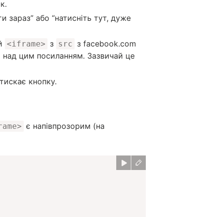
к.
и зараз” або “натисніть тут, дуже
ий
з
з facebook.com
<iframe>
src
 над цим посиланням. Зазвичай це
тискає кнопку.
є напівпрозорим (на
rame>