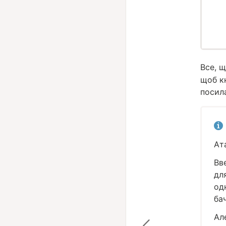
Все, 
щоб к
посил
Ат
Вв
дл
од
ба
Ал