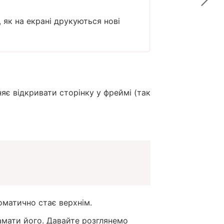
 як на екрані друкуються нові
няє відкривати сторінку у фреймі (так
томатично стає верхнім.
ламати його. Давайте розглянемо