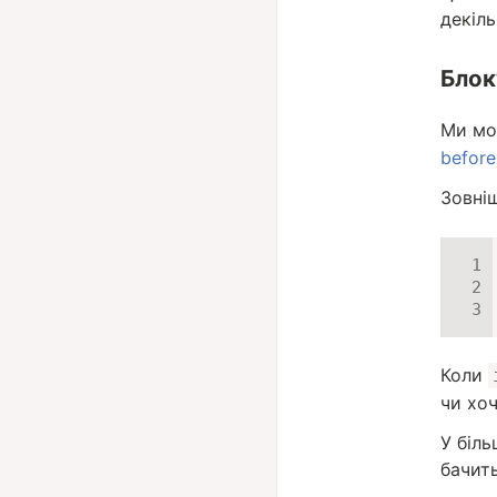
декіль
Блок
Ми мо
before
Зовніш
Коли
чи хоч
У біль
бачить