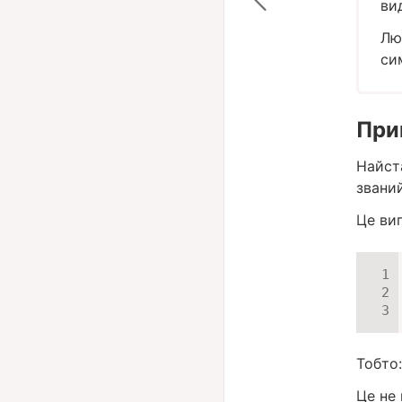
ви
Лю
си
При
Найста
званий
Це виг
Тобто:
Це не 