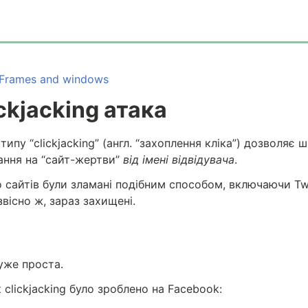
Frames and windows
ckjacking атака
типу “clickjacking” (англ. “захоплення кліка”) дозволяє 
ання на “сайт-жертви”
від імені відвідувача
.
 сайтів були зламані подібним способом, включаючи Twitt
звісно ж, зараз захищені.
уже проста.
 clickjacking було зроблено на Facebook: