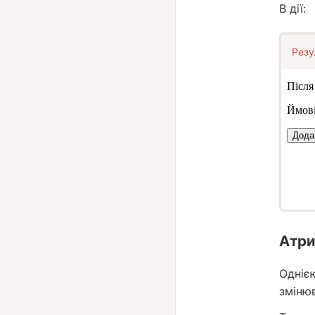
В дії:
Резу
Атри
Одніє
зміню