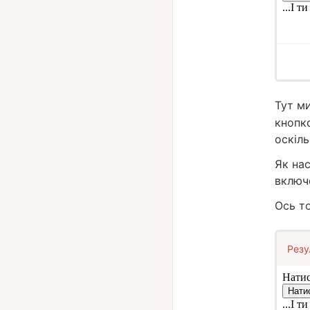
Тут м
кнопк
оскіль
Як нас
включе
Ось т
Резу