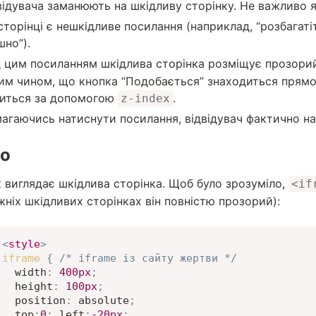
відувача заманюють на шкідливу сторінку. Не важливо я
сторінці є нешкідливе посилання (наприклад, “розбагатіт
шно”).
 цим посиланням шкідлива сторінка розміщує прозор
им чином, що кнопка “Подобається” знаходиться прямо
иться за допомогою
.
z-index
агаючись натиснути посилання, відвідувач фактично на
о
к виглядає шкідлива сторінка. Щоб було зрозуміло,
<if
ніх шкідливих сторінках він повністю прозорий):
<
style
>
iframe
{
/* iframe із сайту жертви */
width
:
400
px
;
height
:
100
px
;
position
:
 absolute
;
top
:
0
;
left
:
-20
px
;