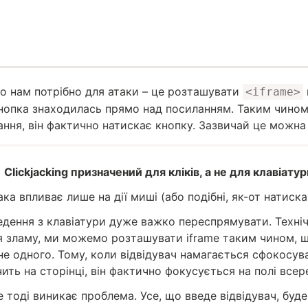
що нам потрібно для атаки – це розташувати
<iframe>
нопка знаходилась прямо над посиланням. Таким чином
ання, він фактично натискає кнопку. Зазвичай це можн
Clickjacking призначений для кліків, а не для клавіатур
ака впливає лише на дії миші (або подібні, як-от натиск
едення з клавіатури дуже важко переспрямувати. Техніч
я зламу, ми можемо розташувати iframe таким чином, 
не одного. Тому, коли відвідувач намагається сфокосува
чить на сторінці, він фактично фокусується на полі всере
е тоді виникає проблема. Усе, що введе відвідувач, буде