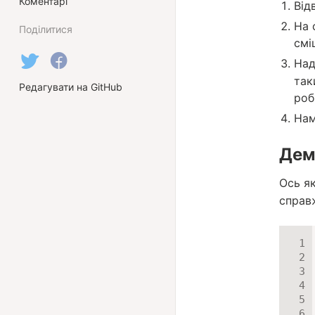
Коментарі
Від
На 
Поділитися
смі
Над
так
Редагувати на GitHub
роб
Нам
Дем
Ось я
справж