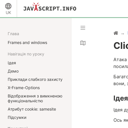
UK
Глава
Frames and windows
Cli
Навігація по уроку
Атака 
Ідея
посил
Демо
Багато
Приклади слабкого захисту
вони, 
X-Frame-Options
Відображення з вимкненою
Ідея
функціональністю
Атрибут cookie: samesite
Ідея д
Підсумки
Ось як