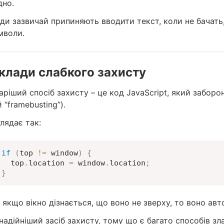
дно.
ди зазвичай припиняють вводити текст, коли не бачать,
мволи.
клади слабкого захисту
ріший спосіб захисту – це код JavaScript, який заборо
 “framebusting”).
лядає так:
if
(
top 
!=
 window
)
{
  top
.
location 
=
 window
.
location
;
}
 якщо вікно дізнається, що воно не зверху, то воно ав
надійніший засіб захисту, тому що є багато способів з