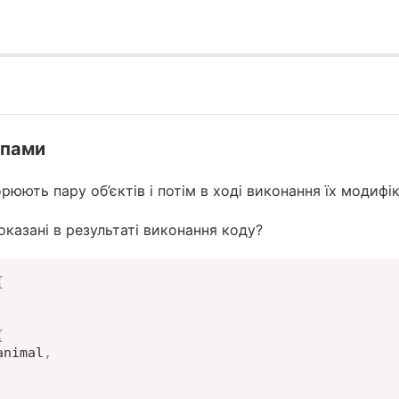
ипами
рюють пару об’єктів і потім в ході виконання їх модифі
оказані в результаті виконання коду?
{
{
animal
,