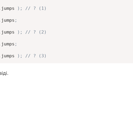
.
jumps 
)
;
// ? (1)
.
jumps
;
.
jumps 
)
;
// ? (2)
.
jumps
;
.
jumps 
)
;
// ? (3)
іді.