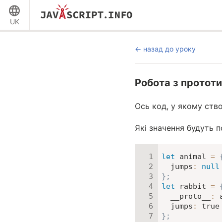
UK
назад до уроку
Робота з протот
Ось код, у якому ство
Які значення будуть п
let
 animal 
=
jumps
:
null
}
;
let
 rabbit 
=
__proto__
:
 
jumps
:
true
}
;