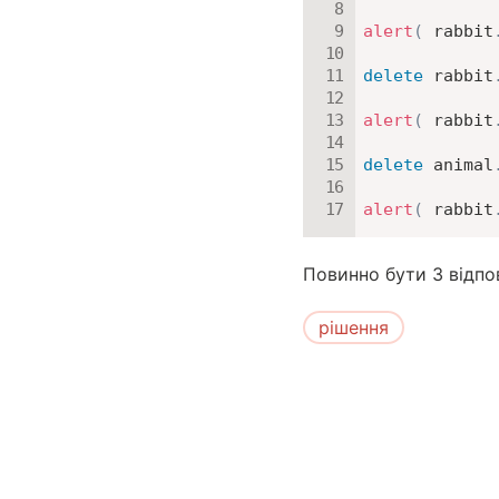
alert
(
 rabbit
delete
 rabbit
alert
(
 rabbit
delete
 animal
alert
(
 rabbit
Повинно бути 3 відпов
рішення