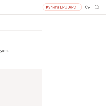
Купити
EPUB/PDF
кують.