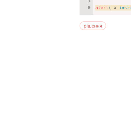
alert
(
 a 
inst
рішення