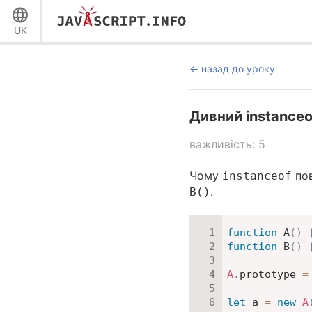
UK
назад до уроку
Дивний instanceo
важливість: 5
Чому
по
instanceof
.
B()
function
A
(
)
function
B
(
)
A
.
prototype 
=
let
 a 
=
new
A