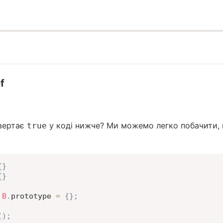
f
вертає
у коді нижче? Ми можемо легко побачити,
true
{
}
{
}
B
.
prototype 
=
{
}
;
(
)
;