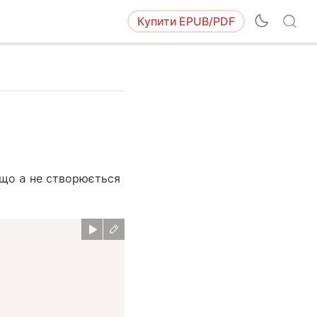
Купити
EPUB/PDF
 що
не створюється
a