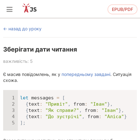
EPUB/PDF
назад до уроку
Зберігати дати читання
важливість: 5
Є масив повідомлень, як у
попередньому завдані
. Ситуація
схожа.
let
 messages 
=
[
{
text
:
"Привіт"
,
from
:
"Іван"
}
,
{
text
:
"Як справи?"
,
from
:
"Іван"
}
,
{
text
:
"До зустрічі"
,
from
:
"Аліса"
}
]
;