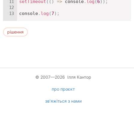
setTimeout
(
(
)
=>
 console
.
log
(
6
)
)
;
console
.
log
(
7
)
;
рішення
© 2007—2026 Ілля Кантор
про проєкт
зв’яжіться з нами