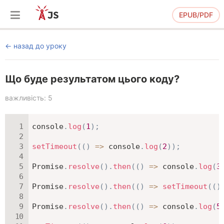
EPUB/PDF
назад до уроку
Що буде результатом цього коду?
важливість: 5
console
.
log
(
1
)
;
setTimeout
(
(
)
=>
 console
.
log
(
2
)
)
;
Promise
.
resolve
(
)
.
then
(
(
)
=>
 console
.
log
(
3
Promise
.
resolve
(
)
.
then
(
(
)
=>
setTimeout
(
(
)
Promise
.
resolve
(
)
.
then
(
(
)
=>
 console
.
log
(
5