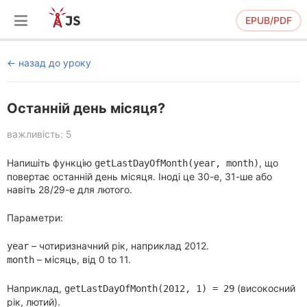
EPUB/PDF
назад до уроку
Останній день місяця?
важливість: 5
Напишіть функцію
, що
getLastDayOfMonth(year, month)
повертає останній день місяця. Іноді це 30-е, 31-ше або
навіть 28/29-е для лютого.
Параметри:
– чотиризначний рік, наприклад 2012.
year
– місяць, від 0 to 11.
month
Наприклад,
(високосний
getLastDayOfMonth(2012, 1) = 29
рік, лютий).