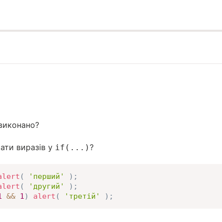
виконано?
ати виразів у
?
if(...)
alert
(
'перший'
)
;
alert
(
'другий'
)
;
1
&&
1
)
alert
(
'третій'
)
;