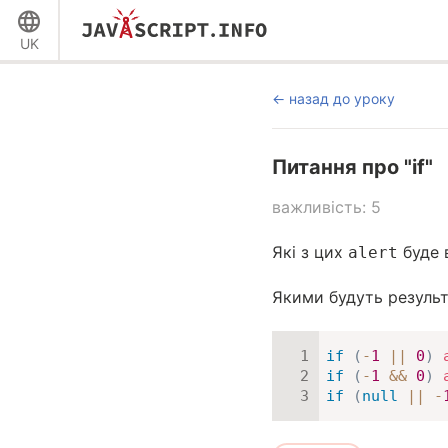
UK
назад до уроку
Питання про "if"
важливість: 5
Які з цих
буде 
alert
Якими будуть результ
if
(
-
1
||
0
)
if
(
-
1
&&
0
)
if
(
null
||
-