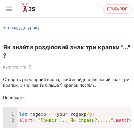
EPUB/PDF
назад до уроку
Як знайти розділовий знак три крапки "..."
?
важливість: 5
Створіть регулярний вираз, який знайде розділовий знак три
крапки: 3 (чи навіть більше?) крапок поспіль.
Перевірте:
let
 regexp 
=
/
your regexp
/
g
;
alert
(
"Привіт!... Як справи?....."
.
match
(