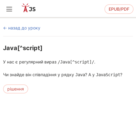
EPUB/PDF
назад до уроку
Java[^script]
У нас є регулярний вираз
.
/Java[^script]/
Чи знайде він співпадіння у рядку
? А у
?
Java
JavaScript
рішення