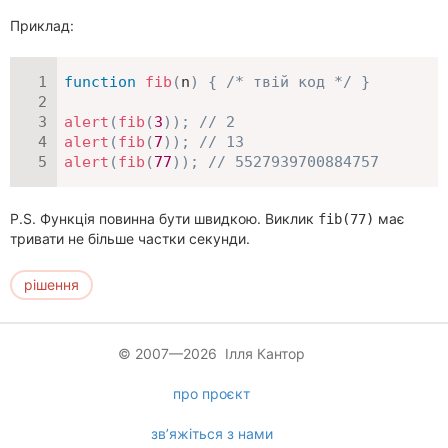
Приклад:
function
fib
(
n
)
{
/* твій код */
}
alert
(
fib
(
3
)
)
;
// 2
alert
(
fib
(
7
)
)
;
// 13
alert
(
fib
(
77
)
)
;
// 5527939700884757
P.S. Функція повинна бути швидкою. Виклик
має
fib(77)
тривати не більше частки секунди.
рішення
© 2007—2026 Ілля Кантор
про проєкт
зв’яжіться з нами