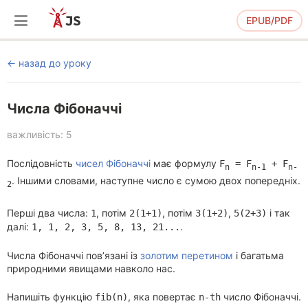
EPUB/PDF
назад до уроку
Числа Фібоначчі
важливість: 5
Послідовність
чисел Фібоначчі
має формулу
F
= F
+ F
n
n-1
n-
. Іншими словами, наступне число є сумою двох попередніх.
2
Перші два числа:
, потім
, потім
,
і так
1
2(1+1)
3(1+2)
5(2+3)
далі:
.
1, 1, 2, 3, 5, 8, 13, 21...
Числа Фібоначчі пов’язані із
золотим перетином
і багатьма
природними явищами навколо нас.
Напишіть функцію
, яка повертає
число Фібоначчі.
fib(n)
n-th