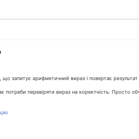
р
, що запитує арифметичний вираз і повертає результат
ає потреби перевіряти вираз на коректність. Просто обч
цію