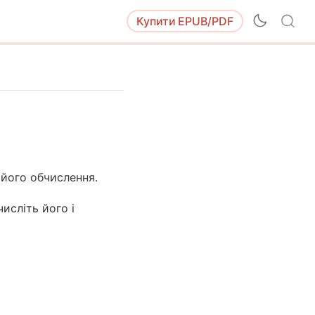
Купити
EPUB/PDF
 його обчислення.
исліть його і