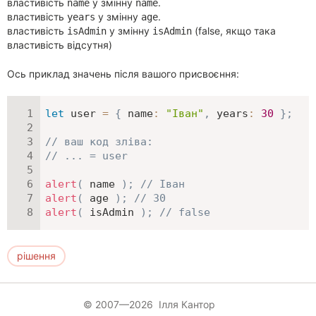
властивість
у змінну
.
name
name
властивість
у змінну
.
years
age
властивість
у змінну
(false, якщо така
isAdmin
isAdmin
властивість відсутня)
Ось приклад значень після вашого присвоєння:
let
 user 
=
{
name
:
"Іван"
,
years
:
30
}
;
// ваш код зліва:
// ... = user
alert
(
 name 
)
;
// Іван
alert
(
 age 
)
;
// 30
alert
(
 isAdmin 
)
;
// false
рішення
© 2007—2026 Ілля Кантор