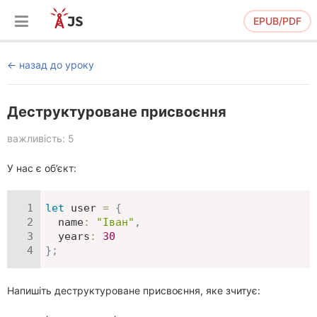
EPUB/PDF
назад до уроку
Деструктуроване присвоєння
важливість: 5
У нас є об’єкт:
let
 user 
=
{
name
:
"Іван"
,
years
:
30
}
;
Напишіть деструктуроване присвоєння, яке зчитує: