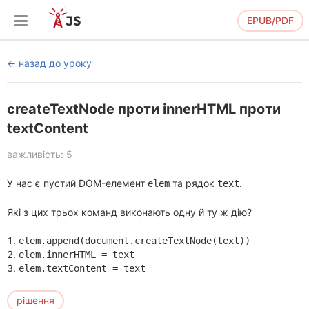
EPUB/PDF
назад до уроку
createTextNode проти innerHTML проти
textContent
важливість: 5
У нас є пустий DOM-елемент
та рядок
.
elem
text
Які з цих трьох команд виконають одну й ту ж дію?
elem.append(document.createTextNode(text))
elem.innerHTML = text
elem.textContent = text
рішення