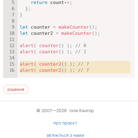
return
 count
++
;
}
;
}
let
 counter 
=
makeCounter
(
)
;
let
 counter2 
=
makeCounter
(
)
;
alert
(
counter
(
)
)
;
// 0
alert
(
counter
(
)
)
;
// 1
alert
(
counter2
(
)
)
;
// ?
alert
(
counter2
(
)
)
;
// ?
рішення
© 2007—2026 Ілля Кантор
про проєкт
зв’яжіться з нами