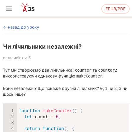
EPUB/PDF
назад до уроку
Чи лічильники незалежні?
важливість: 5
Тут ми створюємо два лічильника:
та
counter
counter2
використовуючи однакову функцію
.
makeCounter
Вони незалежні? Що покаже другий лічильник?
чи
чи
0,1
2,3
щось інше?
function
makeCounter
(
)
{
let
 count 
=
0
;
return
function
(
)
{