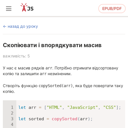
EPUB/PDF
назад до уроку
Скопіювати і впорядкувати масив
важливість: 5
У нас є масив рядків
. Потрібно отримати відсортовану
arr
копію та залишити
незміненим.
arr
Створіть функцію
, яка буде повертати таку
copySorted(arr)
копію.
let
 arr 
=
[
"HTML"
,
"JavaScript"
,
"CSS"
]
;
let
 sorted 
=
copySorted
(
arr
)
;