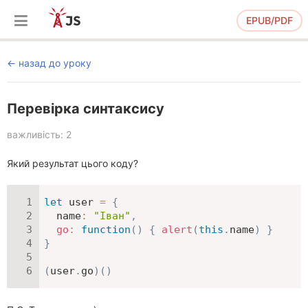
EPUB/PDF
назад до уроку
Перевірка синтаксису
важливість: 2
Який результат цього коду?
let
 user 
=
{
name
:
"Іван"
,
go
:
function
(
)
{
alert
(
this
.
name
)
}
}
(
user
.
go
)
(
)